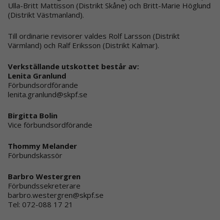
Ulla-Britt Mattisson (Distrikt Skåne) och Britt-Marie Höglund
(Distrikt Västmanland).
Till ordinarie revisorer valdes Rolf Larsson (Distrikt
Värmland) och Ralf Eriksson (Distrikt Kalmar).
Verkställande utskottet består av:
Lenita Granlund
Förbundsordförande
lenita.granlund@skpf.se
Birgitta Bolin
Vice förbundsordförande
Thommy Melander
Förbundskassör
Barbro Westergren
Förbundssekreterare
barbro.westergren@skpf.se
Tel: 072-088 17 21