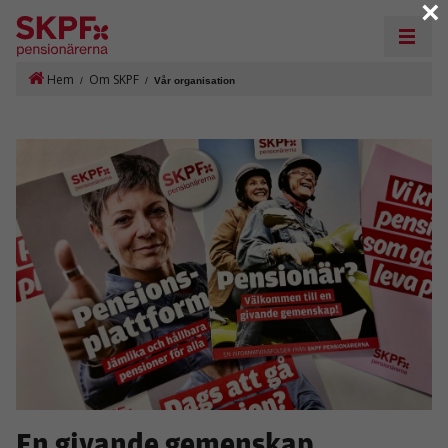
×
Hem
Om SKPF
/
/
Vår organisation
En givande gemenskap