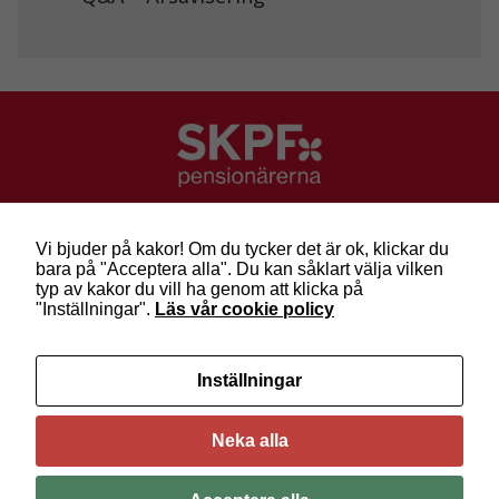
taget ska
fungera.
Statistik
För att vi ska
kunna
förbättra
hemsidans
SKPF Pensionärerna
funktionalitet
och
Besök: Sveavägen 68
Vi bjuder på kakor! Om du tycker det är ok, klickar du
uppbyggnad,
Post: Box 3619, 103 59 Stockholm
bara på "Acceptera alla". Du kan såklart välja vilken
baserat på
Telefon: 010-222 81 00
typ av kakor du vill ha genom att klicka på
hur
E-post:
info@skpf.se
"Inställningar".
Läs vår cookie policy
hemsidan
används.
SKPF Pensionärerna är en organisation för
Inställningar
pensionärer i alla åldrar. Vi försvarar välfärden och
kräver pensioner som går att leva på –
kom med
Upplevelse
oss i dag!
För att vår
Neka alla
hemsida ska
prestera så
bra som