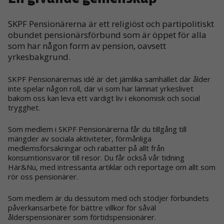
SKPF Pensionärerna är ett religiöst och partipolitiskt
obundet pensionärsförbund som är öppet för alla
som har någon form av pension, oavsett
yrkesbakgrund.
SKPF Pensionärernas idé är det jämlika samhället där ålder
inte spelar någon roll, där vi som har lämnat yrkeslivet
bakom oss kan leva ett värdigt liv i ekonomisk och social
trygghet.
Som medlem i SKPF Pensionärerna får du tillgång till
mängder av sociala aktiviteter, förmånliga
medlemsförsäkringar och rabatter på allt från
konsumtionsvaror till resor. Du får också vår tidning
Här&Nu, med intressanta artiklar och reportage om allt som
rör oss pensionärer.
Som medlem är du dessutom med och stödjer förbundets
påverkansarbete för bättre villkor för såväl
ålderspensionärer som förtidspensionärer.