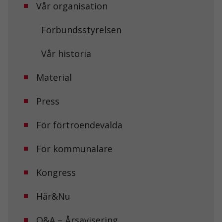
Vår organisation
Förbundsstyrelsen
Vår historia
Material
Press
För förtroendevalda
För kommunalare
Nödvändiga
Kongress
Dessa kakor
går inte att
Här&Nu
välja bort. De
behövs för att
hemsidan
Q&A – Årsavisering
över huvud