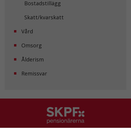
Bostadstillägg
Upplevelse
Skatt/kvarskatt
För att vår
hemsida ska
prestera så
Vård
bra som
möjligt under
Omsorg
ditt besök.
Om du nekar
de här
Ålderism
kakorna
kommer viss
funktionalitet
Remissvar
att försvinna
från
hemsidan.
Marknadsföring
Genom att dela
med dig av dina
intressen och ditt
beteende när du