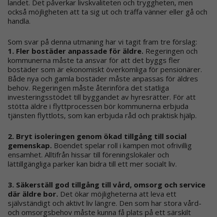
landet. Det påverkar livskvaliteten och tryggheten, men
också möjligheten att ta sig ut och träffa vänner eller gå och
handla.
Som svar på denna utmaning har vi tagit fram tre förslag:
1. Fler bostäder anpassade för äldre.
Regeringen och
kommunerna måste ta ansvar för att det byggs fler
bostäder som är ekonomiskt överkomliga för pensionärer.
Både nya och gamla bostäder måste anpassas för äldres
behov. Regeringen måste återinföra det statliga
investeringsstödet till byggandet av hyresrätter. För att
stötta äldre i flyttprocessen bör kommunerna erbjuda
tjänsten flyttlots, som kan erbjuda råd och praktisk hjälp.
2. Bryt isoleringen genom ökad tillgång till social
gemenskap.
Boendet spelar roll i kampen mot ofrivillig
ensamhet. Alltifrån hissar till föreningslokaler och
lättillgängliga parker kan bidra till ett mer socialt liv.
3. Säkerställ god tillgång till vård, omsorg och service
där äldre bor.
Det ökar möjligheterna att leva ett
självständigt och aktivt liv längre. Den som har stora vård-
och omsorgsbehov måste kunna få plats på ett särskilt