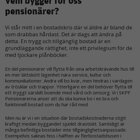
Vem bygger för oss
pensionärer?
Vi står mitt i en bostadskris där vi äldre är bland de
som drabbas hårdast. Det är dags att ändra på
detta. En trygg och tillgänglig bostad är en
grundläggande rättighet, inte ett privilegium för de
med tjockare plånböcker.
En del pensionärer vill flytta från sina arbetskrävande hus till
en mer lättskött lägenhet nära service, kultur och
kommunikationer. Andra vill bo kvar, men hindras i vardagen
av trösklar och trappor. Ytterligare en del behöver flytta till
ett tryggt särskilt boende med vård och omsorg. Vi i SKPF
Pensionärerna anser att du ska kunna bo i en bra och
funktionell bostad som du har råd med.
Men nu är vi i en situation där bostadskostnaderna stigit
kraftigt medan byggandet sjunkit drastiskt. Samtidigt är
många befintliga bostäder inte tillgänglighetsanpassade.
Exempelvis saknas hiss i hälften av flerbostadshusen i