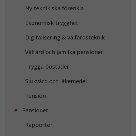
Nödvändiga
Ny teknik ska förenkla
Dessa kakor
går inte att
Ekonomisk trygghet
välja bort. De
behövs för att
hemsidan
Digitalisering & välfärdsteknik
över huvud
taget ska
fungera.
Välfärd och jämlika pensioner
Trygga bostäder
Statistik
För att vi ska
Sjukvård och läkemedel
kunna
förbättra
hemsidans
Pension
funktionalitet
och
uppbyggnad,
Pensioner
baserat på
hur
Rapporter
hemsidan
används.