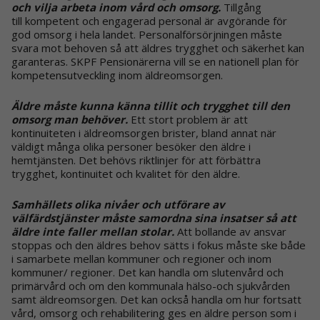
och vilja arbeta inom vård och omsorg.
Tillgång
till
kompetent och engagerad personal är avgörande för
god omsorg i hela landet. Personalförsörjningen måste
svara mot behoven så att äldres trygghet och säkerhet kan
garanteras. SKPF Pensionärerna vill se en nationell plan för
kompetensutveckling inom äldreomsorgen.
Äldre måste kunna känna tillit och trygghet till den
omsorg man behöver.
Ett stort problem är att
kontinuiteten i äldreomsorgen brister, bland annat när
väldigt många olika personer besöker den äldre i
hemtjänsten. Det behövs riktlinjer för att förbättra
trygghet, kontinuitet och kvalitet för den äldre.
Samhällets olika nivåer och utförare av
välfärdstjänster måste samordna sina insatser så att
äldre inte faller mellan stolar.
Att bollande av ansvar
stoppas och den äldres behov sätts i fokus måste ske både
i samarbete mellan kommuner och regioner och inom
kommuner/ regioner. Det kan handla om slutenvård och
primärvård och om den kommunala hälso-och sjukvården
samt äldreomsorgen. Det kan också handla om hur fortsatt
vård, omsorg och rehabilitering ges en äldre person som i