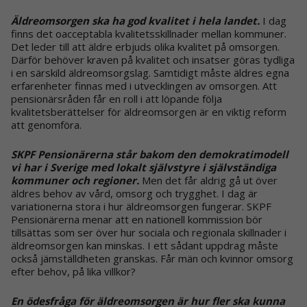
Äldreomsorgen ska ha god kvalitet i hela landet.
I dag
finns det oacceptabla kvalitetsskillnader mellan kommuner.
Det leder till att äldre erbjuds olika kvalitet på omsorgen.
Därför behöver kraven på kvalitet och insatser göras tydliga
i en särskild äldreomsorgslag. Samtidigt måste äldres egna
erfarenheter finnas med i utvecklingen av omsorgen. Att
pensionärsråden får en roll i att löpande följa
kvalitetsberättelser för äldreomsorgen är en viktig reform
att genomföra.
SKPF Pensionärerna står bakom den demokratimodell
vi har i Sverige med lokalt självstyre i självständiga
kommuner och regioner.
Men det får aldrig gå ut över
äldres behov av vård, omsorg och trygghet. I dag är
variationerna stora i hur äldreomsorgen fungerar. SKPF
Pensionärerna menar att en nationell kommission bör
tillsättas som ser över hur sociala och regionala skillnader i
äldreomsorgen kan minskas. I ett sådant uppdrag måste
också jämställdheten granskas. Får män och kvinnor omsorg
efter behov, på lika villkor?
En ödesfråga för äldreomsorgen är hur fler ska kunna