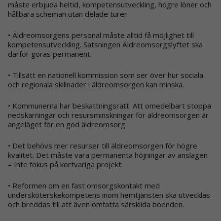
måste erbjuda heltid, kompetensutveckling, högre löner och
hållbara scheman utan delade turer.
• Äldreomsorgens personal måste alltid få möjlighet till
kompetensutveckling. Satsningen Äldreomsorgslyftet ska
därför göras permanent.
• Tillsätt en nationell kommission som ser över hur sociala
och regionala skillnader i äldreomsorgen kan minska.
• Kommunerna har beskattningsrätt. Att omedelbart stoppa
nedskärningar och resursminskningar för äldreomsorgen är
angeläget för en god äldreomsorg.
• Det behövs mer resurser till äldreomsorgen för högre
kvalitet. Det måste vara permanenta höjningar av anslagen
– Inte fokus på kortvariga projekt.
• Reformen om en fast omsorgskontakt med
undersköterskekompetens inom hemtjänsten ska utvecklas
och breddas till att även omfatta särskilda boenden.