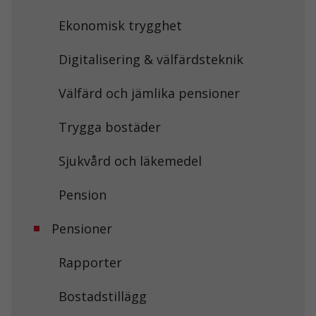
För att vi ska
kunna
Ekonomisk trygghet
förbättra
hemsidans
funktionalitet
Digitalisering & välfärdsteknik
och
uppbyggnad,
Välfärd och jämlika pensioner
baserat på
hur
hemsidan
Trygga bostäder
används.
Sjukvård och läkemedel
Upplevelse
För att vår
Pension
hemsida ska
prestera så
Pensioner
bra som
möjligt under
ditt besök.
Rapporter
Om du nekar
de här
kakorna
Bostadstillägg
kommer viss