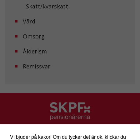
funktionalitet
Skatt/kvarskatt
att försvinna
från
hemsidan.
Vård
Omsorg
Marknadsföring
Genom att dela
med dig av dina
Ålderism
intressen och ditt
beteende när du
Remissvar
surfar ökar du
chansen att få se
personligt
anpassat innehåll
och erbjudanden.
SKPF Pensionärerna
Besök: Sveavägen 68
Vi bjuder på kakor! Om du tycker det är ok, klickar du