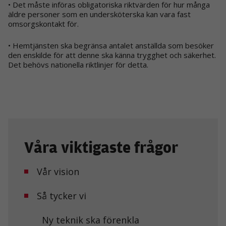
• Det måste införas obligatoriska riktvärden för hur många
äldre personer som en undersköterska kan vara fast
omsorgskontakt för.
• Hemtjänsten ska begränsa antalet anställda som besöker
den enskilde för att denne ska känna trygghet och säkerhet.
Det behövs nationella riktlinjer för detta.
Nödvändiga
Dessa kakor
går inte att
välja bort. De
Våra viktigaste frågor
behövs för att
hemsidan
över huvud
Vår vision
taget ska
fungera.
Så tycker vi
Ny teknik ska förenkla
Statistik