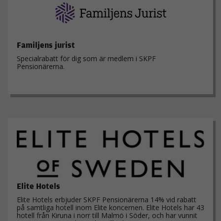
baserat på
hur
hemsidan
används.
Familjens jurist
Specialrabatt för dig som är medlem i SKPF
Upplevelse
Pensionärerna.
För att vår
hemsida ska
prestera så
bra som
möjligt under
ditt besök.
Om du nekar
de här
kakorna
kommer viss
funktionalitet
att försvinna
från
Elite Hotels
hemsidan.
Elite Hotels erbjuder SKPF Pensionärerna 14% vid rabatt
på samtliga hotell inom Elite koncernen. Elite Hotels har 43
hotell från Kiruna i norr till Malmö i Söder, och har vunnit
Marknadsföring