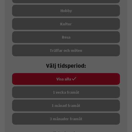
Hobby
Kultur
Resa
Träffar och möten
Välj tidsperiod:
Visa alla
1 vecka framåt
1 månad framåt
3 månader framåt