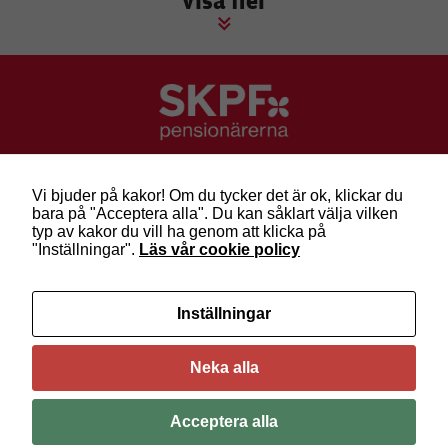
SKPF Pensionärerna
Besök: Sveavägen 68
Vi bjuder på kakor! Om du tycker det är ok, klickar du
Post: Box 3619, 103 59 Stockholm
bara på "Acceptera alla". Du kan såklart välja vilken
Telefon: 010-222 81 00
typ av kakor du vill ha genom att klicka på
E-post:
info@skpf.se
"Inställningar".
Läs vår cookie policy
SKPF Pensionärerna är en organisation för
Inställningar
pensionärer i alla åldrar. Vi försvarar välfärden och
kräver pensioner som går att leva på –
kom med
oss i dag!
Neka alla
Följ oss på Facebook
Acceptera alla