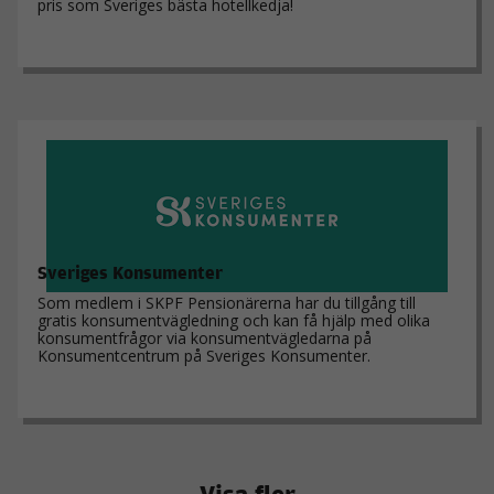
pris som Sveriges bästa hotellkedja!
Genom att dela
med dig av dina
intressen och ditt
beteende när du
surfar ökar du
chansen att få se
personligt
anpassat innehåll
och erbjudanden.
Sveriges Konsumenter
Som medlem i SKPF Pensionärerna har du tillgång till
gratis konsumentvägledning och kan få hjälp med olika
konsumentfrågor via konsumentvägledarna på
Konsumentcentrum på Sveriges Konsumenter.
Visa fler