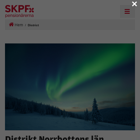
×
Hem
/
District
Distrikt Norrbottens län