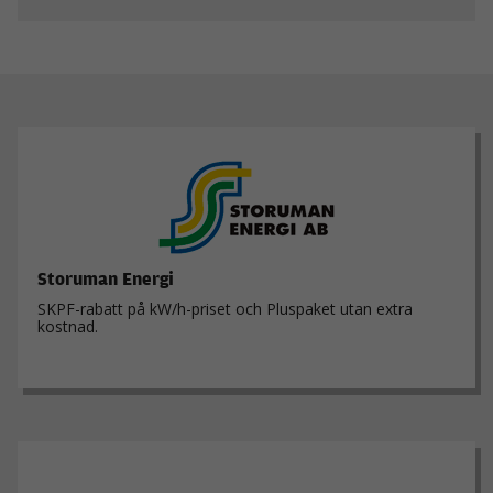
Nödvändiga
Dessa kakor
går inte att
välja bort. De
behövs för att
hemsidan
över huvud
taget ska
fungera.
Storuman Energi
SKPF-rabatt på kW/h-priset och Pluspaket utan extra
kostnad.
Statistik
För att vi ska
kunna
förbättra
hemsidans
funktionalitet
och
uppbyggnad,