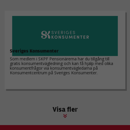
hemsidan
används.
Upplevelse
För att vår
hemsida ska
prestera så
bra som
Sveriges Konsumenter
möjligt under
ditt besök.
Som medlem i SKPF Pensionärerna har du tillgång till
gratis konsumentvägledning och kan få hjälp med olika
Om du nekar
konsumentfrågor via konsumentvägledarna på
de här
Konsumentcentrum på Sveriges Konsumenter.
kakorna
kommer viss
funktionalitet
att försvinna
från
hemsidan.
Visa fler
Marknadsföring
Genom att dela