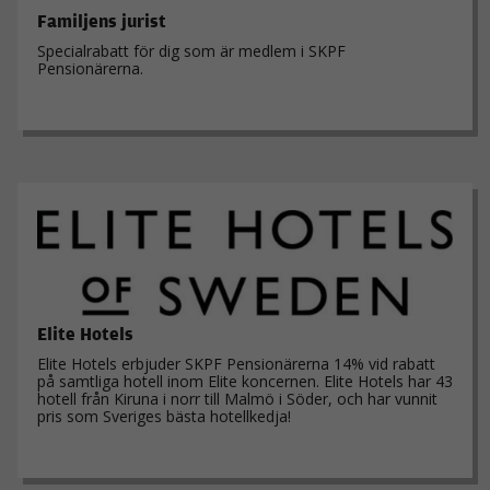
Familjens jurist
Specialrabatt för dig som är medlem i SKPF
Pensionärerna.
Nödvändiga
Dessa kakor
går inte att
välja bort. De
behövs för att
hemsidan
över huvud
taget ska
fungera.
Statistik
För att vi ska
Elite Hotels
kunna
förbättra
Elite Hotels erbjuder SKPF Pensionärerna 14% vid rabatt
på samtliga hotell inom Elite koncernen. Elite Hotels har 43
hemsidans
hotell från Kiruna i norr till Malmö i Söder, och har vunnit
funktionalitet
pris som Sveriges bästa hotellkedja!
och
uppbyggnad,
baserat på
hur