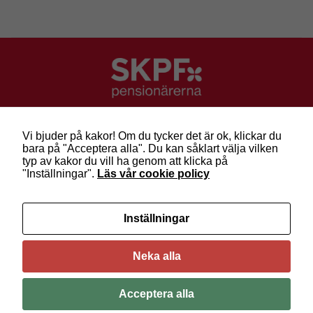
SKPF Pensionärerna
Besök: Sveavägen 68
Vi bjuder på kakor! Om du tycker det är ok, klickar du
Post: Box 3619, 103 59 Stockholm
bara på "Acceptera alla". Du kan såklart välja vilken
Telefon: 010-222 81 00
typ av kakor du vill ha genom att klicka på
E-post:
info@skpf.se
"Inställningar".
Läs vår cookie policy
SKPF Pensionärerna är en organisation för
Inställningar
pensionärer i alla åldrar. Vi försvarar välfärden och
kräver pensioner som går att leva på –
kom med
oss i dag!
Neka alla
Följ oss på Facebook
Acceptera alla