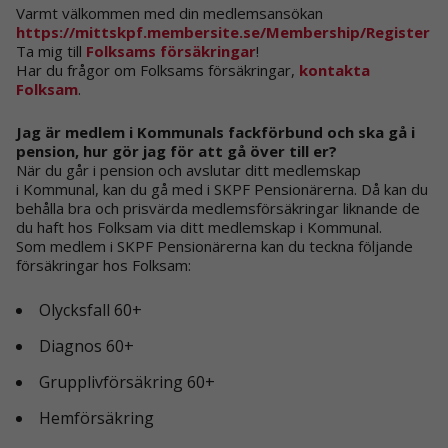
Varmt välkommen med din medlemsansökan
https://mittskpf.membersite.se/Membership/Register
Ta mig till
Folksams försäkringar
!
Har du frågor om Folksams försäkringar,
kontakta
Folksam
.
Jag är medlem i Kommunals fackförbund och ska gå i
pension, hur gör jag för att gå över till er?
När du går i pension och avslutar ditt medlemskap
i Kommunal, kan du gå med i SKPF Pensionärerna. Då kan du
behålla bra och prisvärda medlemsförsäkringar liknande de
du haft hos Folksam via ditt medlemskap i Kommunal.
Som medlem i SKPF Pensionärerna kan du teckna följande
försäkringar hos Folksam:
Olycksfall 60+
Nödvändiga
Dessa kakor
Diagnos 60+
går inte att
välja bort. De
Grupplivförsäkring 60+
behövs för att
hemsidan
Hemförsäkring
över huvud