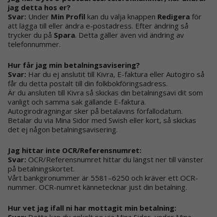
jag detta hos er?
Svar:
Under
Min Profil
kan du välja knappen
Redigera
för
att lägga till eller ändra e-postadress. Efter ändring så
trycker du på
Spara
. Detta gäller även vid ändring av
telefonnummer.
Hur får jag min betalningsavisering?
Svar:
Har du ej anslutit till Kivra, E-faktura eller Autogiro så
får du detta postalt till din folkbokföringsadress.
Är du ansluten till Kivra så skickas din betalningsavi dit som
vanligt och samma sak gällande E-faktura.
Autogirodragningar sker på betalavins förfallodatum.
Betalar du via Mina Sidor med Swish eller kort, så skickas
det ej någon betalningsavisering.
Jag hittar inte OCR/Referensnumret:
Svar:
OCR/Referensnumret hittar du längst ner till vänster
på betalningskortet.
Vårt bankgironummer är 5581–6250 och kräver ett OCR-
nummer. OCR-numret kännetecknar just din betalning.
Hur vet jag ifall ni har mottagit min betalning:
Svar:
Detta kan du enkelt se via Mina Sidor, under Mina