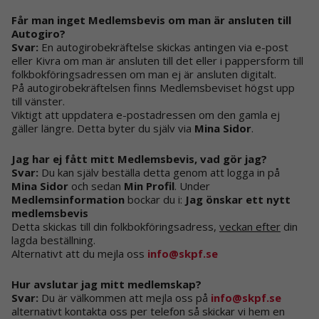
Får man inget Medlemsbevis om man är ansluten till
Autogiro?
Svar:
En autogirobekräftelse skickas antingen via e-post
eller Kivra om man är ansluten till det eller i pappersform till
folkbokföringsadressen om man ej är ansluten digitalt.
På autogirobekräftelsen finns Medlemsbeviset högst upp
till vänster.
Viktigt att uppdatera e-postadressen om den gamla ej
gäller längre. Detta byter du själv via
Mina Sidor
.
Jag har ej fått mitt Medlemsbevis, vad gör jag?
Svar:
Du kan själv beställa detta genom att logga in på
Mina Sidor
och sedan
Min Profil
. Under
Medlemsinformation
bockar du i:
Jag önskar ett nytt
medlemsbevis
Detta skickas till din folkbokföringsadress,
veckan efter
din
lagda beställning.
Alternativt att du mejla oss
info@skpf.se
Hur avslutar jag mitt medlemskap?
Svar:
Du är välkommen att mejla oss på
info@skpf.se
alternativt kontakta oss per telefon så skickar vi hem en