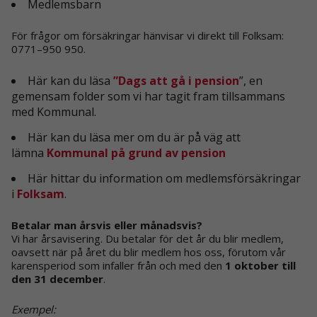
taget ska
Medlemsbarn
fungera.
För frågor om försäkringar hänvisar vi direkt till Folksam:
0771–950 950.
Statistik
För att vi ska
Här kan du läsa
”Dags att gå i pension
”, en
kunna
gemensam folder som vi har tagit fram tillsammans
förbättra
med Kommunal.
hemsidans
funktionalitet
Här kan du läsa mer om du är på väg att
och
lämna
Kommunal på grund av pension
uppbyggnad,
baserat på
Här hittar du information om medlemsförsäkringar
hur
hemsidan
i
Folksam
.
används.
Betalar man årsvis eller månadsvis?
Vi har årsavisering. Du betalar för det år du blir medlem,
Upplevelse
oavsett när på året du blir medlem hos oss, förutom vår
För att vår
karensperiod som infaller från och med den
1 oktober till
hemsida ska
den 31 december
.
prestera så
bra som
Exempel:
möjligt under