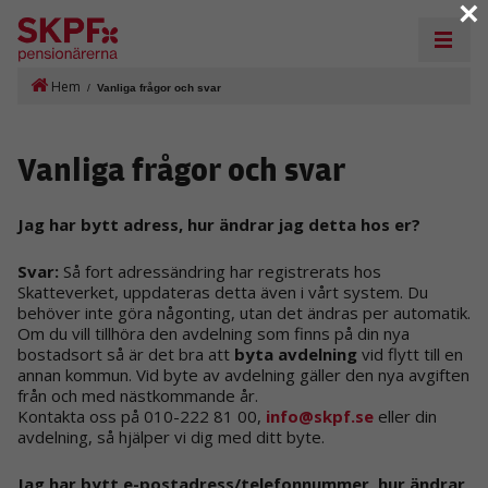
×
Hem
/
Vanliga frågor och svar
Vanliga frågor och svar
Jag har bytt adress, hur ändrar jag detta hos er?
Svar:
Så fort adressändring har registrerats hos
Skatteverket, uppdateras detta även i vårt system. Du
behöver inte göra någonting, utan det ändras per automatik.
Om du vill tillhöra den avdelning som finns på din nya
bostadsort så är det bra att
byta avdelning
vid flytt till en
annan kommun. Vid byte av avdelning gäller den nya avgiften
från och med nästkommande år.
Kontakta oss på 010-222 81 00,
info@skpf.se
eller din
avdelning, så hjälper vi dig med ditt byte.
Jag har bytt e-postadress/telefonnummer, hur ändrar