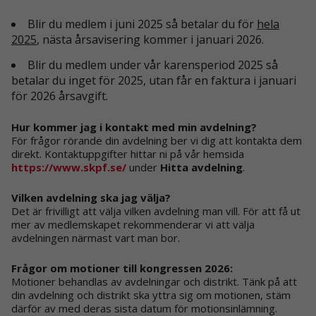
ditt besök.
Om du nekar
Blir du medlem i juni 2025 så betalar du för
hela
de här
2025
, nästa årsavisering kommer i januari 2026.
kakorna
kommer viss
Blir du medlem under vår karensperiod 2025 så
funktionalitet
betalar du inget för 2025, utan får en faktura i januari
att försvinna
för 2026 årsavgift.
från
hemsidan.
Hur kommer jag i kontakt med min avdelning?
För frågor rörande din avdelning ber vi dig att kontakta dem
direkt. Kontaktuppgifter hittar ni på vår hemsida
Marknadsföring
https://www.skpf.se/
under
Hitta avdelning
.
Genom att dela
med dig av dina
intressen och ditt
Vilken avdelning ska jag välja?
beteende när du
Det är frivilligt att välja vilken avdelning man vill. För att få ut
surfar ökar du
mer av medlemskapet rekommenderar vi att välja
chansen att få se
avdelningen närmast vart man bor.
personligt
anpassat innehåll
Frågor om motioner till kongressen 2026:
och erbjudanden.
Motioner behandlas av avdelningar och distrikt. Tänk på att
din avdelning och distrikt ska yttra sig om motionen, stäm
därför av med deras sista datum för motionsinlämning.