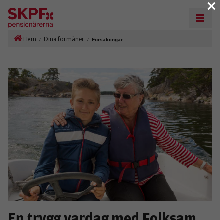
×
Hem
Dina förmåner
/
/
Försäkringar
En trygg vardag med Folksam