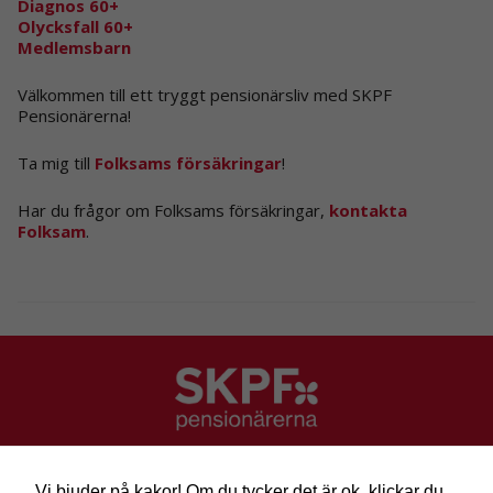
Diagnos 60+
Olycksfall 60+
Medlemsbarn
Välkommen till ett tryggt pensionärsliv med SKPF
Pensionärerna!
Ta mig till
Folksams försäkringar
!
Har du frågor om Folksams försäkringar,
kontakta
Folksam
.
SKPF Pensionärerna
Besök: Sveavägen 68
Vi bjuder på kakor! Om du tycker det är ok, klickar du