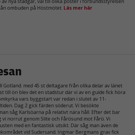
ya stadgar, val till olika poster i förbundsstyrelsen
hur
 från ombuden på Höstmötet.
Läs mer här
hemsidan
används.
Upplevelse
För att vår
hemsida ska
prestera så
bra som
möjligt under
esan
ditt besök.
Om du nekar
de här
kakorna
l Gotland. med 45 st deltagare från olika delar av länet
kommer viss
ill ön blev det en stadstur där vi av en guide fick höra
funktionalitet
mkyrka vars byggstart var redan i slutet av 11-
att försvinna
tiden. Dag 2 gick färden söderut. Vi besökte
från
hemsidan.
an såg Karlsöarna på relativt nära håll. Efter det bar
 vi norrut genom Slite och Fårösund mot Fårö. Vi
usten med en fantastisk utsikt. Där såg man även de
Marknadsföring
aukområdet vid Sudersand. Ingmar Bergmans grav fick