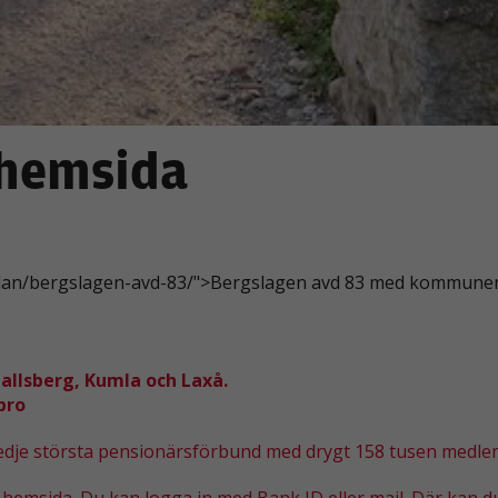
 hemsida
ro-lan/bergslagen-avd-83/">Bergslagen avd 83 med kommune
llsberg, Kumla och Laxå.
bro
redje största pensionärsförbund med drygt 158 tusen medl