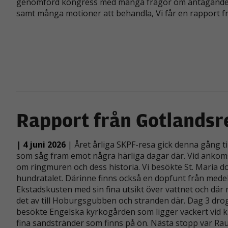
genomförd kongress med många frågor om antagande av n
samt många motioner att behandla, Vi får en rapport
Rapport från Gotlandsr
| 4 juni 2026
| Året årliga SKPF-resa gick denna gång til
som såg fram emot några härliga dagar där. Vid ankomst t
om ringmuren och dess historia. Vi besökte St. Maria do
hundratalet. Därinne finns också en dopfunt från medel
Ekstadskusten med sin fina utsikt över vattnet och där m
det av till Hoburgsgubben och stranden där. Dag 3 drog
besökte Engelska kyrkogården som ligger vackert vid k
fina sandstränder som finns på ön. Nästa stopp var R