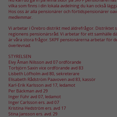
Nu kan du gå in på Mina sidor på SKPF pensionärernas 
vilka som finns i din lokala avdelning du kan också lägga
Hos oss är alla pensionärer och förtidspensionärer oavs
medlemmar.
Vi arbetar i Örebro distrikt med äldrefrågor. Distriktet
regionens pensionärsråd. Vi arbetar för ett samhälle där
är våra stora frågor. SKPF pensionärerna arbetar för 
överlevnad.
STYRELSEN
Eivy Åman Nilsson avd 07 ordförande
Torbjörn Saxin vice ordförande avd 83
Lisbeth Löfholm avd 80, sekreterare
Elisabeth Rådström Paavoven avd 83, kassör
Karl-Erik Karlsson avd 17, ledamot
Per Bäckman avd 29
Inger Führ avd 07, ledamot
Inger Carlsson ers. avd 07
Kristina Hedström ers. avd 17
Stina Jansson ers. avd. 29