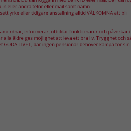
hemsida. Du kan logga in med Bank ID eller mail. Där kan d
 in eller ändra telnr eller mail samt namn.
ett yrke eller tidigare anställning alltid VÄLKOMNA att bli
 samordnar, informerar, utbildar funktionärer och påverkar i
 alla äldre ges möjlighet att leva ett bra liv. Trygghet och 
det GODA LIVET, där ingen pensionär behöver kämpa för sin