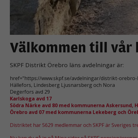
Välkommen till vår
SKPF Distrikt Örebro läns avdelningar är:
href="https://www.skpf.se/avdelningar/distrikt-oreb
Hällefors, Lindesberg Ljusnarsberg och Nora
Degerfors avd 29
Karlskoga avd 17
Södra Närke avd 80 med kommunerna Askersund, Ha
Örebro avd 07 med kommunerna Lekeberg och Öre
Distriktet har 5629 medlemmar och SKPF är Sveriges t