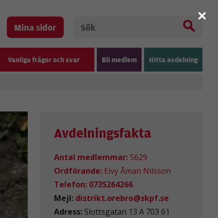
×
Mina sidor
Vanliga frågor och svar
Bli medlem
Hitta avdelning
Avdelningsfakta
Antal medlemmar:
5629
Ordförande:
Eivy Åman Nilsson
Telefon:
0735264266
Mejl:
distrikt.orebro@skpf.se
Adress:
Slottsgatan 13 A 703 61