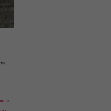
rna
emmar.