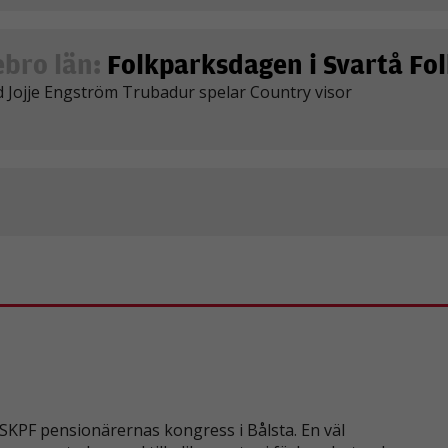
ebro län:
Folkparksdagen i Svartå Fol
Nödvändiga
 Jojje Engström Trubadur spelar Country visor
Dessa kakor
går inte att
välja bort. De
behövs för att
hemsidan
över huvud
taget ska
fungera.
Statistik
För att vi ska
kunna
förbättra
hemsidans
funktionalitet
och
uppbyggnad,
SKPF pensionärernas kongress i Bålsta. En väl
baserat på