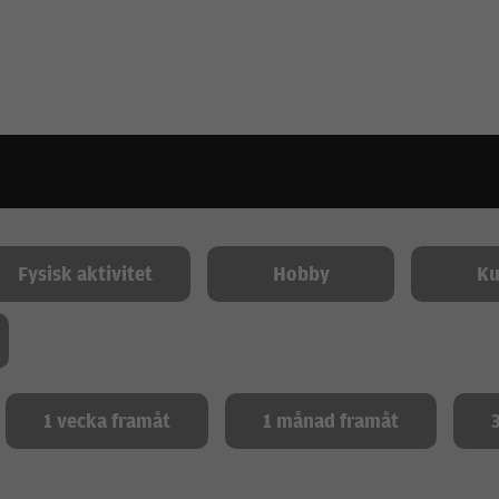
Fysisk aktivitet
Hobby
Ku
1 vecka framåt
1 månad framåt