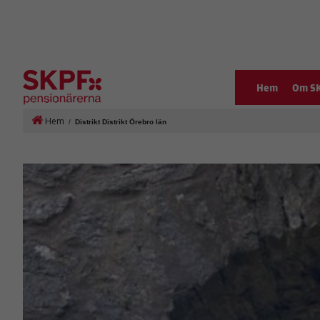
Hem
Om S
Hem
/
Distrikt Distrikt Örebro län