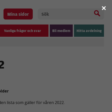
×
Mina sidor
Vanliga frågor och svar
Bli medlem
Hitta avdelning
2
older
en lista som gäller för våren 2022.