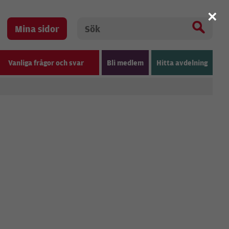
×
Mina sidor
Vanliga frågor och svar
Bli medlem
Hitta avdelning