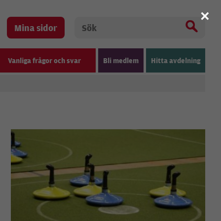
×
Mina sidor
Vanliga frågor och svar
Bli medlem
Hitta avdelning