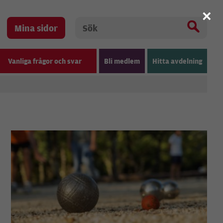
×
Mina sidor
Vanliga frågor och svar
Bli medlem
Hitta avdelning