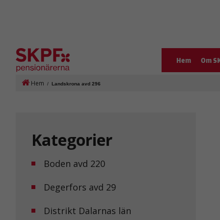
Hem
Om S
Hem
/
Landskrona avd 296
Kategorier
Boden avd 220
Degerfors avd 29
Distrikt Dalarnas län