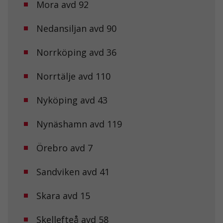
Mora avd 92
Nedansiljan avd 90
Norrköping avd 36
Norrtälje avd 110
Nyköping avd 43
Nynäshamn avd 119
Örebro avd 7
Nödvändiga
Sandviken avd 41
Dessa kakor
går inte att
välja bort. De
Skara avd 15
behövs för att
hemsidan
över huvud
Skellefteå avd 58