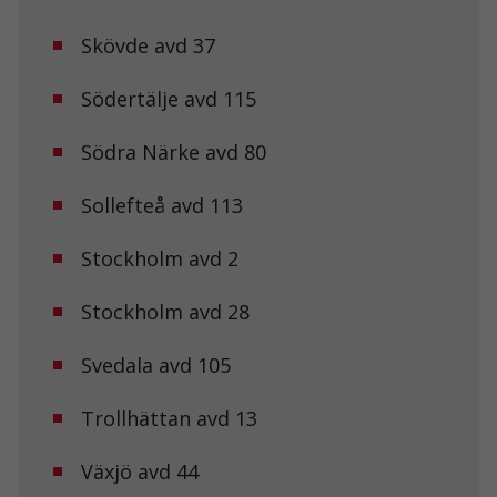
taget ska
fungera.
Skövde avd 37
Södertälje avd 115
Statistik
För att vi ska
kunna
Södra Närke avd 80
förbättra
hemsidans
Sollefteå avd 113
funktionalitet
och
uppbyggnad,
Stockholm avd 2
baserat på
hur
hemsidan
Stockholm avd 28
används.
Svedala avd 105
Upplevelse
Trollhättan avd 13
För att vår
hemsida ska
prestera så
Växjö avd 44
bra som
möjligt under