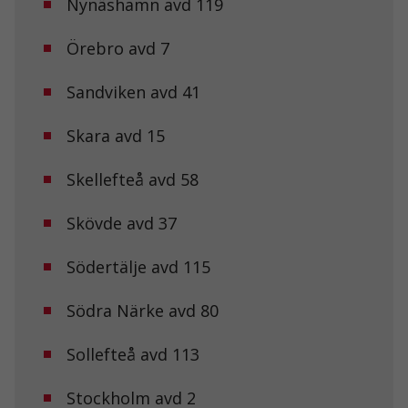
Nynäshamn avd 119
Örebro avd 7
Sandviken avd 41
Skara avd 15
Skellefteå avd 58
Nödvändiga
Dessa kakor
Skövde avd 37
går inte att
välja bort. De
behövs för att
Södertälje avd 115
hemsidan
över huvud
taget ska
Södra Närke avd 80
fungera.
Sollefteå avd 113
Statistik
Stockholm avd 2
För att vi ska