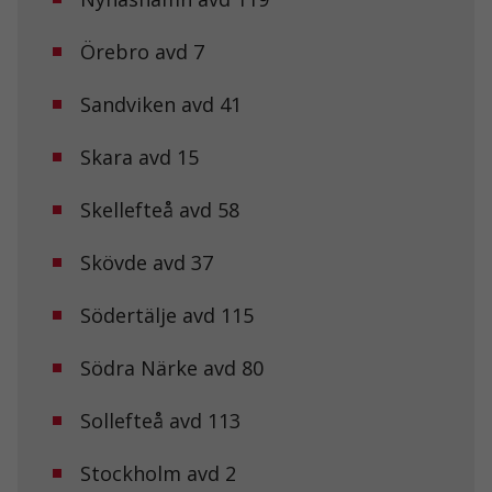
Upplevelse
För att vår
Örebro avd 7
hemsida ska
prestera så
bra som
Sandviken avd 41
möjligt under
ditt besök.
Om du nekar
Skara avd 15
de här
kakorna
Skellefteå avd 58
kommer viss
funktionalitet
att försvinna
Skövde avd 37
från
hemsidan.
Södertälje avd 115
Marknadsföring
Södra Närke avd 80
Genom att dela
med dig av dina
Sollefteå avd 113
intressen och ditt
beteende när du
surfar ökar du
Stockholm avd 2
chansen att få se