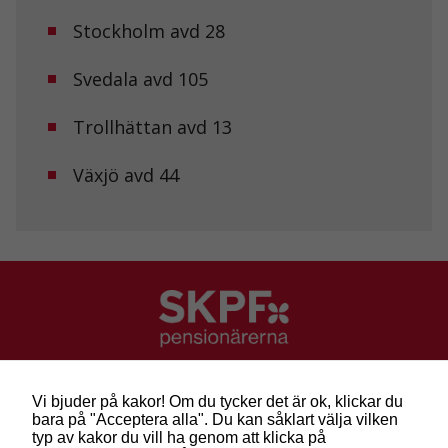
personligt
anpassat innehåll
Stockholm avd 28
och erbjudanden.
Svedala avd 105
Trollhättan avd 13
Växjö avd 44
SKPF Pensionärerna
Besök: Sveavägen 68
Vi bjuder på kakor! Om du tycker det är ok, klickar du
Post: Box 3619, 103 59 Stockholm
bara på "Acceptera alla". Du kan såklart välja vilken
Telefon: 010-222 81 00
typ av kakor du vill ha genom att klicka på