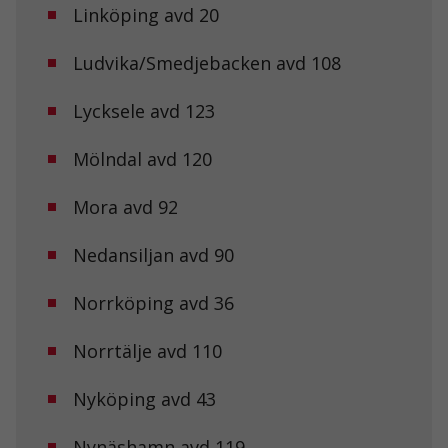
Linköping avd 20
går inte att
välja bort. De
behövs för att
Ludvika/Smedjebacken avd 108
hemsidan
över huvud
taget ska
Lycksele avd 123
fungera.
Mölndal avd 120
Statistik
Mora avd 92
För att vi ska
kunna
förbättra
Nedansiljan avd 90
hemsidans
funktionalitet
och
Norrköping avd 36
uppbyggnad,
baserat på
Norrtälje avd 110
hur
hemsidan
används.
Nyköping avd 43
Nynäshamn avd 119