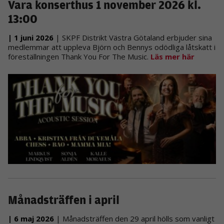
Vara konserthus 1 november 2026 kl.
Statistik
13:00
För att vi ska
kunna
| 1 juni 2026
| SKPF Distrikt Västra Götaland erbjuder sina
förbättra
medlemmar att uppleva Björn och Bennys odödliga låtskatt i
hemsidans
föreställningen Thank You For The Music.
Läs mer här
funktionalitet
och
uppbyggnad,
baserat på
hur
hemsidan
används.
Upplevelse
För att vår
hemsida ska
prestera så
bra som
möjligt under
Månadsträffen i april
ditt besök.
Om du nekar
de här
| 6 maj 2026
| Månadsträffen den 29 april hölls som vanligt