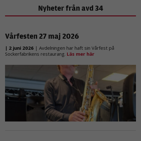
Nyheter från avd 34
Vårfesten 27 maj 2026
| 2 juni 2026
| Avdelningen har haft sin Vårfest på
Sockerfabrikens restaurang.
Läs mer här
Nödvändiga
Dessa kakor
går inte att
välja bort. De
behövs för att
hemsidan
över huvud
taget ska
fungera.