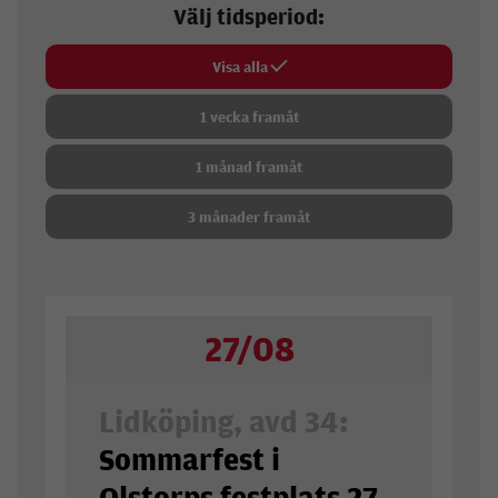
Välj tidsperiod:
Visa alla
1 vecka framåt
1 månad framåt
3 månader framåt
27/08
Lidköping, avd 34:
Sommarfest i
Olstorps festplats 27