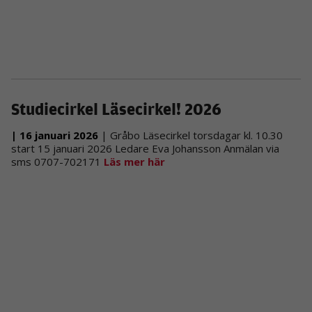
funktionalitet
och
uppbyggnad,
baserat på
hur
hemsidan
används.
Studiecirkel Läsecirkel! 2026
Upplevelse
| 16 januari 2026
| Gråbo Läsecirkel torsdagar kl. 10.30
För att vår
start 15 januari 2026 Ledare Eva Johansson Anmälan via
hemsida ska
sms 0707-702171
Läs mer här
prestera så
bra som
möjligt under
ditt besök.
Om du nekar
de här
kakorna
kommer viss
funktionalitet
att försvinna
från
hemsidan.