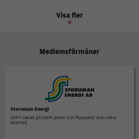
Visa fler
Marknadsföring
Genom att dela
med dig av dina
intressen och ditt
beteende när du
surfar ökar du
chansen att få se
Medlemsförmåner
personligt
anpassat innehåll
och erbjudanden.
Storuman Energi
SKPF-rabatt på kW/h-priset och Pluspaket utan extra
kostnad.