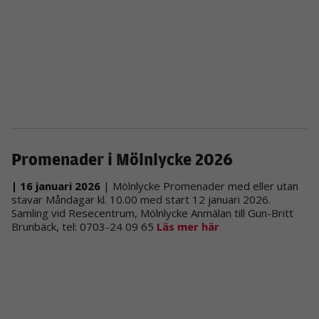
Nödvändiga
Dessa kakor
går inte att
välja bort. De
Promenader i Mölnlycke 2026
behövs för att
hemsidan
över huvud
| 16 januari 2026
| Mölnlycke Promenader med eller utan
taget ska
stavar Måndagar kl. 10.00 med start 12 januari 2026.
fungera.
Samling vid Resecentrum, Mölnlycke Anmälan till Gun-Britt
Brunbäck, tel: 0703-24 09 65
Läs mer här
Statistik
För att vi ska
kunna
förbättra
hemsidans