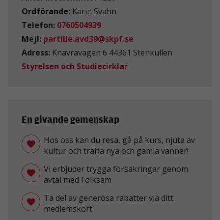
Ordförande:
Karin Svahn
Telefon:
0760504939
Mejl:
partille.avd39@skpf.se
Adress:
Knavravägen 6 44361 Stenkullen
Styrelsen och Studiecirklar
En givande gemenskap
Hos oss kan du resa, gå på kurs, njuta av
kultur och träffa nya och gamla vänner!
Vi erbjuder trygga försäkringar genom
avtal med Folksam
Ta del av generösa rabatter via ditt
medlemskort