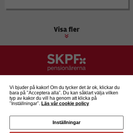
Visa fler
SKPF Pensionärerna
Besök: Sveavägen 68
Vi bjuder på kakor! Om du tycker det är ok, klickar du
Post: Box 3619, 103 59 Stockholm
bara på "Acceptera alla". Du kan såklart välja vilken
Telefon: 010-222 81 00
typ av kakor du vill ha genom att klicka på
E-post:
info@skpf.se
"Inställningar".
Läs vår cookie policy
SKPF Pensionärerna är en organisation för
Inställningar
pensionärer i alla åldrar. Vi försvarar välfärden och
kräver pensioner som går att leva på –
kom med