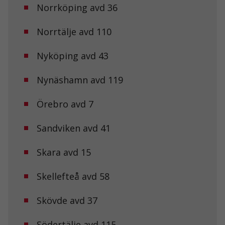
Norrköping avd 36
Norrtälje avd 110
Nyköping avd 43
Nynäshamn avd 119
Örebro avd 7
Sandviken avd 41
Nödvändiga
Skara avd 15
Dessa kakor
går inte att
välja bort. De
Skellefteå avd 58
behövs för att
hemsidan
över huvud
Skövde avd 37
taget ska
fungera.
Södertälje avd 115