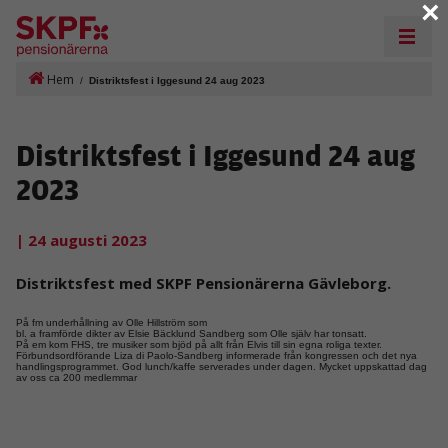
×
Hem
/
Distriktsfest i Iggesund 24 aug 2023
Distriktsfest i Iggesund 24 aug
2023
| 24 augusti 2023
Distriktsfest med SKPF Pensionärerna Gävleborg.
På fm underhållning av Olle Hillström som
bl. a framförde dikter av Elsie Bäcklund Sandberg som Olle själv har tonsatt.
På em kom FHS, tre musiker som bjöd på allt från Elvis till sin egna roliga texter.
Förbundsordförande Liza di Paolo-Sandberg informerade från kongressen och det nya
handlingsprogrammet. God lunch/kaffe serverades under dagen. Mycket uppskattad dag
av oss ca 200 medlemmar