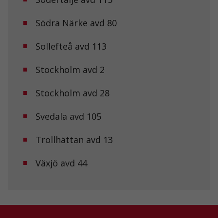
Södra Närke avd 80
Statistik
För att vi ska
kunna
Sollefteå avd 113
förbättra
hemsidans
funktionalitet
Stockholm avd 2
och
uppbyggnad,
Stockholm avd 28
baserat på
hur
hemsidan
Svedala avd 105
används.
Trollhättan avd 13
Upplevelse
För att vår
Växjö avd 44
hemsida ska
prestera så
bra som
möjligt under
ditt besök.
Om du nekar