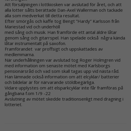
Att försäljningen i lottkiosken var avslutad för året, och att
alla lotter sålts berättade Dan-Axel Wallerman och tackade
alla som medverkat till detta resultat.
Efter smörgås och kaffe tog Bengt ”Hardy” Karlsson från
Mariestad vid och underhöll
med sång och musik. Han framförde ett antal äldre låtar
genom sång och gitarrspel. Han spelade också några kända
låtar instrumentalt på saxofon.
Framförandet var proffsigt och uppskattades av
medlemmarna.
När underhållningen var avslutad tog Roger Holmgren vid
med information om senaste mötet med Karlsborgs
pensionärsråd och vad som skall tagas upp vid nästa råd.
Han lämnade också information om att elcyklar/ batterier
och bildelar är för närvarande stöldbegärliga.
Vidare upplystes om att elsparkcyklar inte får framföras på
gångbana f.om 1/9 -22
Avslutning av mötet skedde traditionsenligt med dragning i
lotteriet.