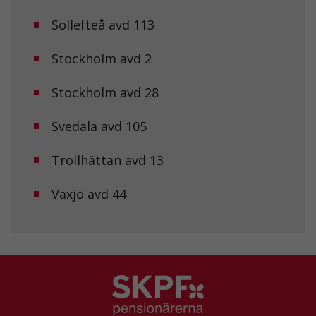
Sollefteå avd 113
Upplevelse
För att vår
Stockholm avd 2
hemsida ska
prestera så
Stockholm avd 28
bra som
möjligt under
ditt besök.
Svedala avd 105
Om du nekar
de här
kakorna
Trollhättan avd 13
kommer viss
funktionalitet
Växjö avd 44
att försvinna
från
hemsidan.
Marknadsföring
Genom att dela
med dig av dina
intressen och ditt