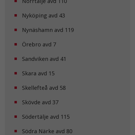
Norrtälje avd 110
Nödvändiga
Nyköping avd 43
Dessa kakor
går inte att
välja bort. De
Nynäshamn avd 119
behövs för att
hemsidan
över huvud
Örebro avd 7
taget ska
fungera.
Sandviken avd 41
Skara avd 15
Statistik
För att vi ska
kunna
Skellefteå avd 58
förbättra
hemsidans
funktionalitet
Skövde avd 37
och
uppbyggnad,
Södertälje avd 115
baserat på
hur
hemsidan
Södra Närke avd 80
används.