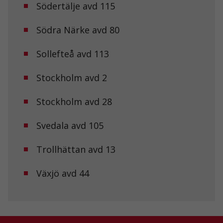
Södertälje avd 115
Statistik
Södra Närke avd 80
För att vi ska
kunna
Sollefteå avd 113
förbättra
hemsidans
funktionalitet
Stockholm avd 2
och
uppbyggnad,
baserat på
Stockholm avd 28
hur
hemsidan
Svedala avd 105
används.
Trollhättan avd 13
Upplevelse
För att vår
Växjö avd 44
hemsida ska
prestera så
bra som
möjligt under
ditt besök.
Om du nekar