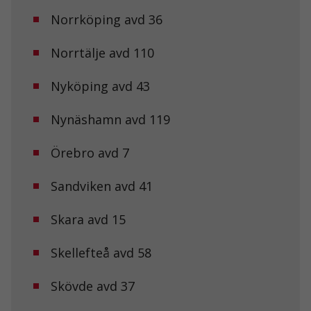
Norrköping avd 36
Norrtälje avd 110
Nyköping avd 43
Nynäshamn avd 119
Örebro avd 7
Sandviken avd 41
Nödvändiga
Dessa kakor
Skara avd 15
går inte att
välja bort. De
Skellefteå avd 58
behövs för att
hemsidan
över huvud
Skövde avd 37
taget ska
fungera.