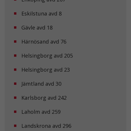
Nödvändiga
Dessa kakor
Eskilstuna avd 8
går inte att
välja bort. De
behövs för att
Gävle avd 18
hemsidan
över huvud
taget ska
Härnösand avd 76
fungera.
Helsingborg avd 205
Statistik
Helsingborg avd 23
För att vi ska
kunna
förbättra
Jämtland avd 30
hemsidans
funktionalitet
Karlsborg avd 242
och
uppbyggnad,
baserat på
Laholm avd 259
hur
hemsidan
används.
Landskrona avd 296