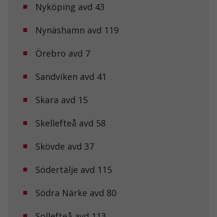
surfar ökar du
Nyköping avd 43
chansen att få se
personligt
anpassat innehåll
Nynäshamn avd 119
och erbjudanden.
Örebro avd 7
Sandviken avd 41
Skara avd 15
Skellefteå avd 58
Skövde avd 37
Södertälje avd 115
Södra Närke avd 80
Sollefteå avd 113