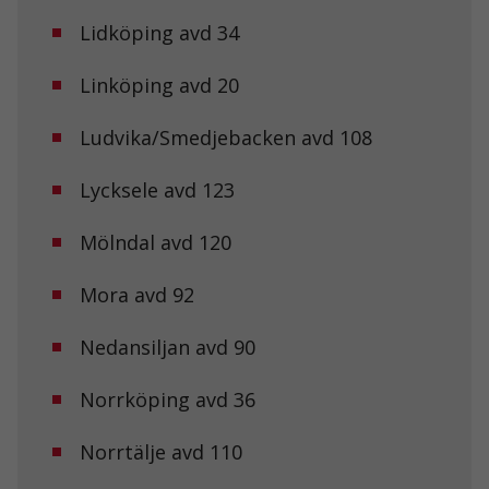
Lidköping avd 34
Upplevelse
För att vår
Linköping avd 20
hemsida ska
prestera så
bra som
Ludvika/Smedjebacken avd 108
möjligt under
ditt besök.
Om du nekar
Lycksele avd 123
de här
kakorna
Mölndal avd 120
kommer viss
funktionalitet
att försvinna
Mora avd 92
från
hemsidan.
Nedansiljan avd 90
Marknadsföring
Norrköping avd 36
Genom att dela
med dig av dina
Norrtälje avd 110
intressen och ditt
beteende när du