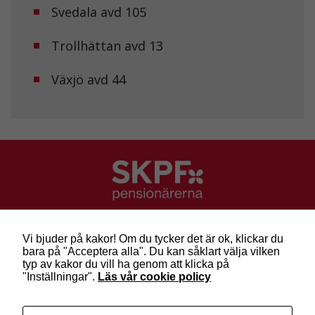
hemsidan.
Svedala avd 105
Trollhättan avd 13
Marknadsföring
Genom att dela
med dig av dina
Växjö avd 44
intressen och ditt
beteende när du
surfar ökar du
chansen att få se
personligt
anpassat innehåll
och erbjudanden.
SKPF Pensionärerna
Besök: Sveavägen 68
Vi bjuder på kakor! Om du tycker det är ok, klickar du
Post: Box 3619, 103 59 Stockholm
bara på "Acceptera alla". Du kan såklart välja vilken
Telefon: 010-222 81 00
typ av kakor du vill ha genom att klicka på
E-post:
info@skpf.se
"Inställningar".
Läs vår cookie policy
SKPF Pensionärerna är en organisation för