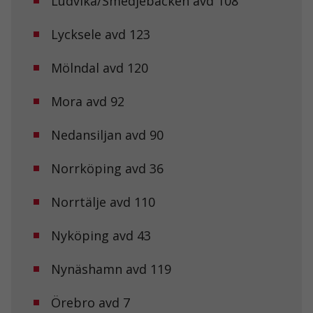
Ludvika/Smedjebacken avd 108
Lycksele avd 123
Mölndal avd 120
Mora avd 92
Nödvändiga
Nedansiljan avd 90
Dessa kakor
går inte att
välja bort. De
Norrköping avd 36
behövs för att
hemsidan
över huvud
Norrtälje avd 110
taget ska
fungera.
Nyköping avd 43
Nynäshamn avd 119
Statistik
För att vi ska
kunna
Örebro avd 7
förbättra