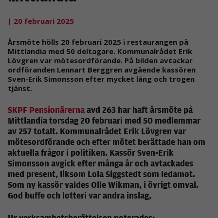
| 20 februari 2025
Årsmöte hölls 20 februari 2025 i restaurangen på
Mittlandia med 50 deltagare. Kommunalrådet Erik
Lövgren var mötesordförande. På bilden avtackar
ordföranden Lennart Berggren avgående kassören
Sven-Erik Simonsson efter mycket lång och trogen
tjänst.
SKPF Pensionärerna
avd 263 har haft årsmöte på
Mittlandia torsdag 20 februari med 50 medlemmar
av 257 totalt. Kommunalrådet Erik Lövgren var
mötesordförande och efter mötet berättade han om
aktuella frågor i politiken. Kassör Sven-Erik
Simonsson avgick efter många år och avtackades
med present, liksom Lola Siggstedt som ledamot.
Som ny kassör valdes Olle Wikman, i övrigt omval.
God buffe och lotteri var andra inslag,
Ur verksamhetsberättelsen noterades: