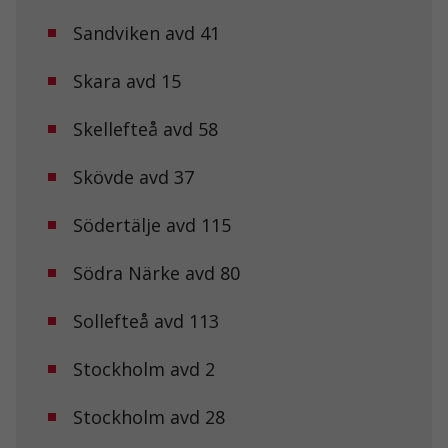
hemsidans
funktionalitet
Sandviken avd 41
och
uppbyggnad,
Skara avd 15
baserat på
hur
hemsidan
Skellefteå avd 58
används.
Skövde avd 37
Upplevelse
För att vår
Södertälje avd 115
hemsida ska
prestera så
Södra Närke avd 80
bra som
möjligt under
ditt besök.
Sollefteå avd 113
Om du nekar
de här
kakorna
Stockholm avd 2
kommer viss
funktionalitet
Stockholm avd 28
att försvinna
från