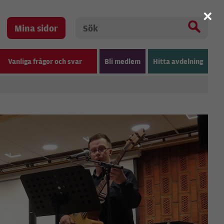
×
Mina sidor
Vanliga frågor och svar
Bli medlem
Hitta avdelning