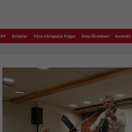
KPF
Nyheter
Våra viktigaste frågor
Dina förmåner
Kontakt