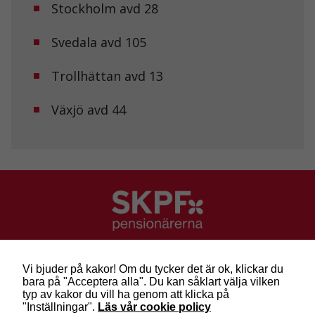
Stockholm avd 28
För att vår
hemsida ska
prestera så
Svedala avd 105
bra som
möjligt under
Trollhättan avd 13
ditt besök.
Om du nekar
de här
Växjö avd 44
kakorna
kommer viss
funktionalitet
att försvinna
från
hemsidan.
Marknadsföring
Genom att dela
SKPF Pensionärerna
med dig av dina
Besök: Sveavägen 68
intressen och ditt
Vi bjuder på kakor! Om du tycker det är ok, klickar du
beteende när du
Post: Box 3619, 103 59 Stockholm
bara på "Acceptera alla". Du kan såklart välja vilken
surfar ökar du
Telefon: 010-222 81 00
typ av kakor du vill ha genom att klicka på
chansen att få se
E-post:
info@skpf.se
"Inställningar".
Läs vår cookie policy
personligt