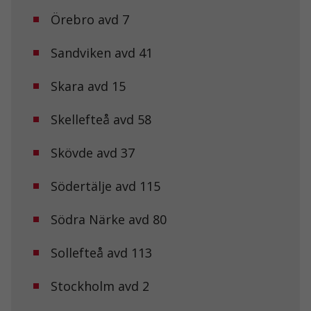
går inte att
Örebro avd 7
välja bort. De
behövs för att
hemsidan
Sandviken avd 41
över huvud
taget ska
fungera.
Skara avd 15
Skellefteå avd 58
Statistik
För att vi ska
Skövde avd 37
kunna
förbättra
hemsidans
Södertälje avd 115
funktionalitet
och
uppbyggnad,
Södra Närke avd 80
baserat på
hur
Sollefteå avd 113
hemsidan
används.
Stockholm avd 2
Upplevelse