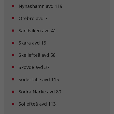
kunna
Nynäshamn avd 119
förbättra
hemsidans
Örebro avd 7
funktionalitet
och
uppbyggnad,
Sandviken avd 41
baserat på
hur
hemsidan
Skara avd 15
används.
Skellefteå avd 58
Upplevelse
Skövde avd 37
För att vår
hemsida ska
prestera så
Södertälje avd 115
bra som
möjligt under
ditt besök.
Södra Närke avd 80
Om du nekar
de här
Sollefteå avd 113
kakorna
kommer viss
funktionalitet