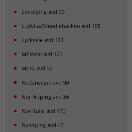
Linköping avd 20
Ludvika/Smedjebacken avd 108
Lycksele avd 123
Mölndal avd 120
Nödvändiga
Mora avd 92
Dessa kakor
går inte att
välja bort. De
Nedansiljan avd 90
behövs för att
hemsidan
Norrköping avd 36
över huvud
taget ska
fungera.
Norrtälje avd 110
Nyköping avd 43
Statistik
För att vi ska