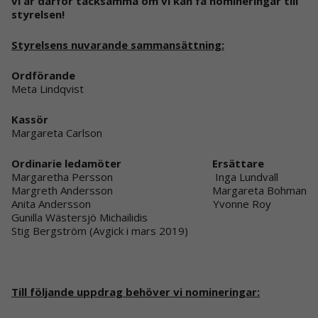
vi är därför tacksamma om vi kan få nomineringar till
styrelsen!
Styrelsens nuvarande sammansättning:
Ordförande
Meta Lindqvist
Kassör
Margareta Carlson
Ordinarie ledamöter Ersättare
Margaretha Persson Inga Lundvall
Margreth Andersson Margareta Bohman
Anita Andersson Yvonne Roy
Gunilla Wästersjö Michailidis
Stig Bergström (Avgick i mars 2019)
Till följande uppdrag behöver vi nomineringar: