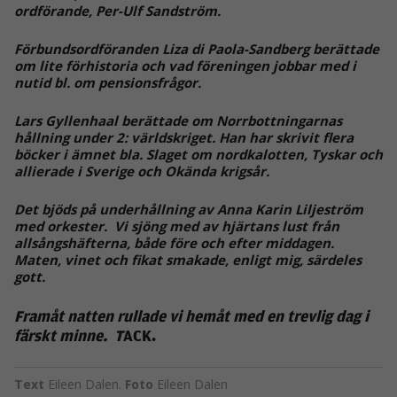
ordförande, Per-Ulf Sandström.
Förbundsordföranden Liza di Paola-Sandberg berättade
om lite förhistoria och vad föreningen jobbar med i
nutid bl. om pensionsfrågor.
Lars Gyllenhaal berättade om Norrbottningarnas
hållning under 2: världskriget. Han har skrivit flera
böcker i ämnet bla. Slaget om nordkalotten, Tyskar och
allierade i Sverige och Okända krigsår.
Det bjöds på underhållning av Anna Karin Liljeström
med orkester. Vi sjöng med av hjärtans lust från
allsångshäfterna, både före och efter middagen.
Maten, vinet och fikat smakade, enligt mig, särdeles
gott.
Framåt natten rullade vi hemåt med en trevlig dag i
färskt minne.
T
ACK.
Text
Eileen Dalen.
Foto
Eileen Dalen