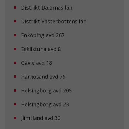
Distrikt Dalarnas län
Statistik
Distrikt Västerbottens län
För att vi ska
kunna
förbättra
Enköping avd 267
hemsidans
funktionalitet
Eskilstuna avd 8
och
uppbyggnad,
baserat på
Gävle avd 18
hur
hemsidan
används.
Härnösand avd 76
Helsingborg avd 205
Upplevelse
För att vår
Helsingborg avd 23
hemsida ska
prestera så
bra som
Jämtland avd 30
möjligt under
ditt besök.