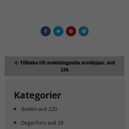
Tillbaka till avdelningssida Arvidsjaur, avd
126
Nödvändiga
Dessa kakor
Kategorier
går inte att
välja bort. De
behövs för att
Boden avd 220
hemsidan
över huvud
Degerfors avd 29
taget ska
fungera.