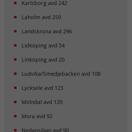
Om du nekar
Karlsborg avd 242
de här
kakorna
Laholm avd 259
kommer viss
funktionalitet
att försvinna
Landskrona avd 296
från
hemsidan.
Lidköping avd 34
Marknadsföring
Linköping avd 20
Genom att dela
med dig av dina
Ludvika/Smedjebacken avd 108
intressen och ditt
beteende när du
surfar ökar du
Lycksele avd 123
chansen att få se
personligt
anpassat innehåll
Mölndal avd 120
och erbjudanden.
Mora avd 92
Nedansiljan avd 90