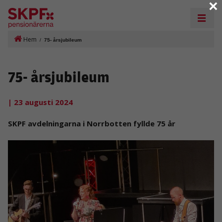
×
Hem
/
75- årsjubileum
75- årsjubileum
| 23 augusti 2024
SKPF avdelningarna i Norrbotten fyllde 75 år