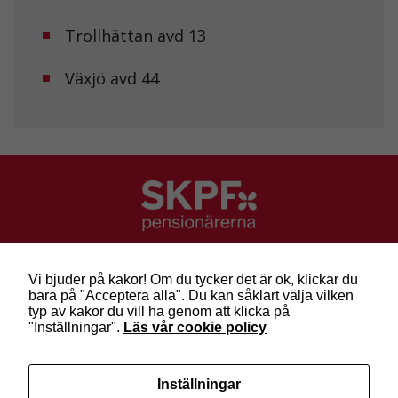
Trollhättan avd 13
Marknadsföring
Genom att dela
Växjö avd 44
med dig av dina
intressen och ditt
beteende när du
surfar ökar du
chansen att få se
personligt
anpassat innehåll
och erbjudanden.
SKPF Pensionärerna
Besök: Sveavägen 68
Vi bjuder på kakor! Om du tycker det är ok, klickar du
Post: Box 3619, 103 59 Stockholm
bara på "Acceptera alla". Du kan såklart välja vilken
Telefon: 010-222 81 00
typ av kakor du vill ha genom att klicka på
E-post:
info@skpf.se
"Inställningar".
Läs vår cookie policy
SKPF Pensionärerna är en organisation för
Inställningar
pensionärer i alla åldrar. Vi försvarar välfärden och