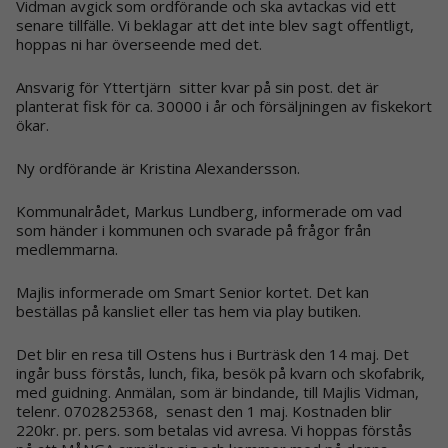
Vidman avgick som ordförande och ska avtackas vid ett
senare tillfälle. Vi beklagar att det inte blev sagt offentligt,
hoppas ni har överseende med det.
Ansvarig för Yttertjärn sitter kvar på sin post. det är
planterat fisk för ca. 30000 i år och försäljningen av fiskekort
ökar.
Ny ordförande är Kristina Alexandersson.
Kommunalrådet, Markus Lundberg, informerade om vad
som händer i kommunen och svarade på frågor från
medlemmarna.
Majlis informerade om Smart Senior kortet. Det kan
beställas på kansliet eller tas hem via play butiken.
Det blir en resa till Ostens hus i Burträsk den 14 maj. Det
ingår buss förstås, lunch, fika, besök på kvarn och skofabrik,
med guidning. Anmälan, som är bindande, till Majlis Vidman,
telenr. 0702825368, senast den 1 maj. Kostnaden blir
220kr. pr. pers. som betalas vid avresa. Vi hoppas förstås