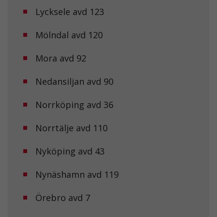
Lycksele avd 123
Mölndal avd 120
Mora avd 92
Nödvändiga
Nedansiljan avd 90
Dessa kakor
går inte att
Norrköping avd 36
välja bort. De
behövs för att
hemsidan
Norrtälje avd 110
över huvud
taget ska
fungera.
Nyköping avd 43
Nynäshamn avd 119
Statistik
För att vi ska
Örebro avd 7
kunna
förbättra
hemsidans