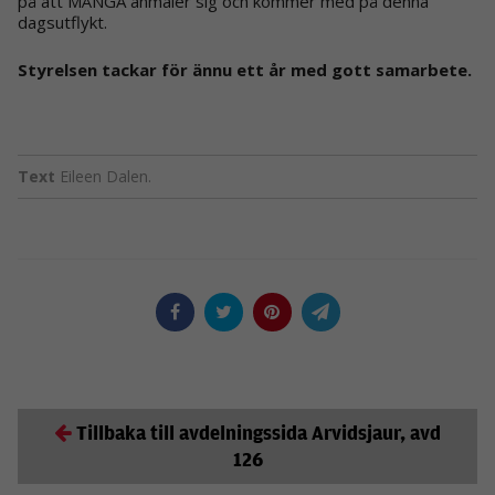
på att MÅNGA anmäler sig och kommer med på denna
dagsutflykt.
Styrelsen tackar för ännu ett år med gott samarbete.
Text
Eileen Dalen.
Tillbaka till avdelningssida Arvidsjaur, avd
126