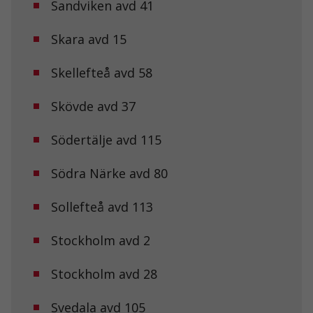
Sandviken avd 41
funktionalitet
och
uppbyggnad,
Skara avd 15
baserat på
hur
Skellefteå avd 58
hemsidan
används.
Skövde avd 37
Upplevelse
Södertälje avd 115
För att vår
hemsida ska
prestera så
Södra Närke avd 80
bra som
möjligt under
Sollefteå avd 113
ditt besök.
Om du nekar
de här
Stockholm avd 2
kakorna
kommer viss
funktionalitet
Stockholm avd 28
att försvinna
från
Svedala avd 105
hemsidan.