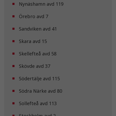
Dessa kakor
Nynäshamn avd 119
går inte att
välja bort. De
Örebro avd 7
behövs för att
hemsidan
över huvud
Sandviken avd 41
taget ska
fungera.
Skara avd 15
Statistik
Skellefteå avd 58
För att vi ska
kunna
Skövde avd 37
förbättra
hemsidans
funktionalitet
Södertälje avd 115
och
uppbyggnad,
baserat på
Södra Närke avd 80
hur
hemsidan
Sollefteå avd 113
används.
Stockholm avd 2