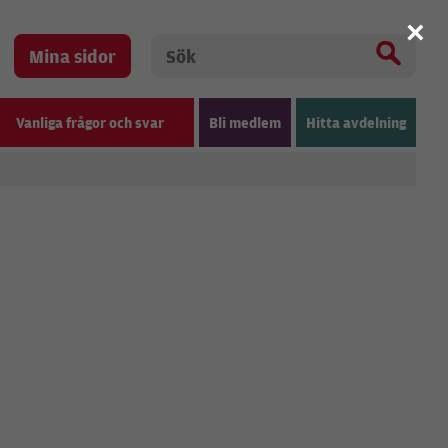
×
Mina sidor
Vanliga frågor och svar
Bli medlem
Hitta avdelning