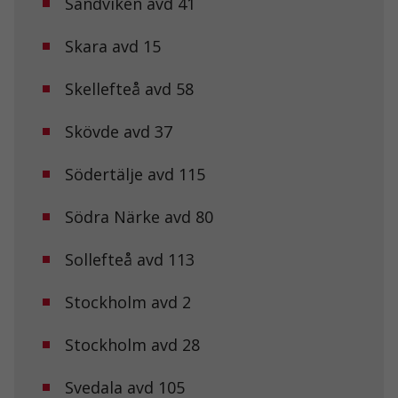
Sandviken avd 41
Skara avd 15
Marknadsföring
Genom att dela
med dig av dina
Skellefteå avd 58
intressen och ditt
beteende när du
Skövde avd 37
surfar ökar du
chansen att få se
personligt
Södertälje avd 115
anpassat innehåll
och erbjudanden.
Södra Närke avd 80
Sollefteå avd 113
Stockholm avd 2
Stockholm avd 28
Svedala avd 105