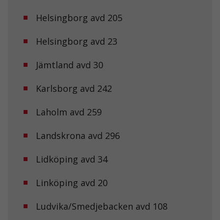
Helsingborg avd 205
Helsingborg avd 23
Jämtland avd 30
Nödvändiga
Karlsborg avd 242
Dessa kakor
går inte att
välja bort. De
Laholm avd 259
behövs för att
hemsidan
över huvud
Landskrona avd 296
taget ska
fungera.
Lidköping avd 34
Linköping avd 20
Statistik
För att vi ska
kunna
Ludvika/Smedjebacken avd 108
förbättra
hemsidans