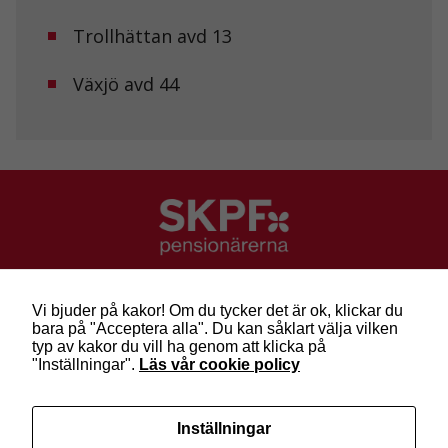
Trollhättan avd 13
Växjö avd 44
SKPF Pensionärerna
Besök: Sveavägen 68
Vi bjuder på kakor! Om du tycker det är ok, klickar du
Post: Box 3619, 103 59 Stockholm
bara på "Acceptera alla". Du kan såklart välja vilken
Telefon: 010-222 81 00
typ av kakor du vill ha genom att klicka på
E-post:
info@skpf.se
"Inställningar".
Läs vår cookie policy
SKPF Pensionärerna är en organisation för
Inställningar
pensionärer i alla åldrar. Vi försvarar välfärden och