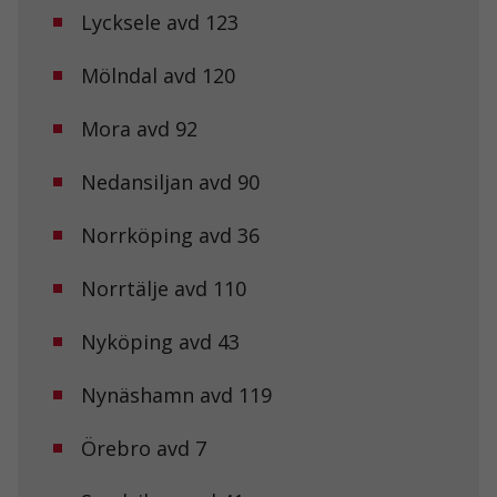
funktionalitet
Lycksele avd 123
och
uppbyggnad,
Mölndal avd 120
baserat på
hur
hemsidan
Mora avd 92
används.
Nedansiljan avd 90
Upplevelse
För att vår
Norrköping avd 36
hemsida ska
prestera så
Norrtälje avd 110
bra som
möjligt under
ditt besök.
Nyköping avd 43
Om du nekar
de här
kakorna
Nynäshamn avd 119
kommer viss
funktionalitet
Örebro avd 7
att försvinna
från
hemsidan.