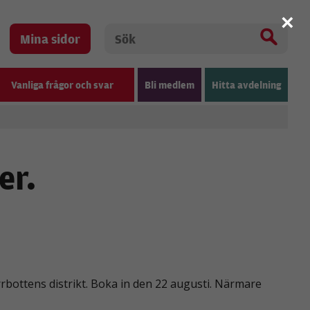
×
Mina sidor
Vanliga frågor och svar
Bli medlem
Hitta avdelning
er.
rrbottens distrikt. Boka in den 22 augusti. Närmare