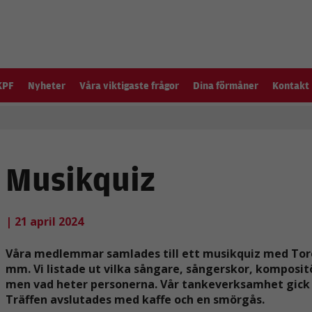
KPF
Nyheter
Våra viktigaste frågor
Dina förmåner
Kontakt
Musikquiz
| 21 april 2024
Våra medlemmar samlades till ett musikquiz med Tore 
mm. Vi listade ut vilka sångare, sångerskor, kompos
men vad heter personerna. Vår tankeverksamhet gick på
Träffen avslutades med kaffe och en smörgås.