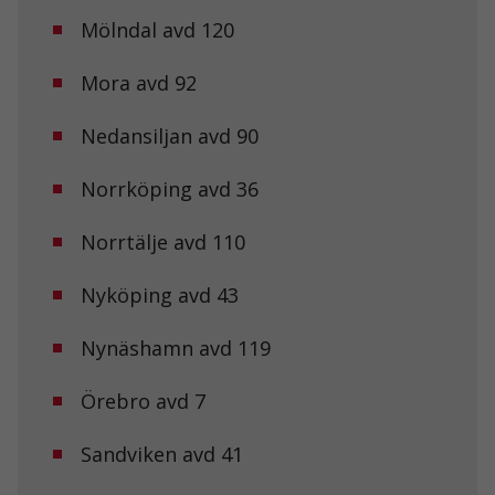
Mölndal avd 120
Mora avd 92
Nedansiljan avd 90
Norrköping avd 36
Norrtälje avd 110
Nyköping avd 43
Nynäshamn avd 119
Örebro avd 7
Nödvändiga
Dessa kakor
går inte att
Sandviken avd 41
välja bort. De
behövs för att