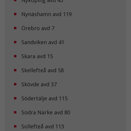
Nynäshamn avd 119
Örebro avd 7
Sandviken avd 41
Skara avd 15
Nödvändiga
Skellefteå avd 58
Dessa kakor
går inte att
välja bort. De
Skövde avd 37
behövs för att
hemsidan
Södertälje avd 115
över huvud
taget ska
fungera.
Södra Närke avd 80
Sollefteå avd 113
Statistik