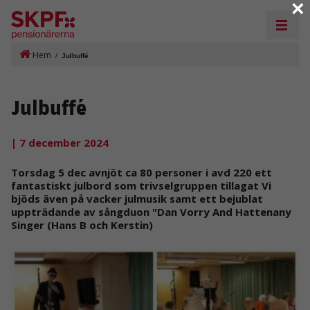
×
Hem
/
Julbuffé
Julbuffé
| 7 december 2024
Torsdag 5 dec avnjöt ca 80 personer i avd 220 ett
fantastiskt julbord som trivselgruppen tillagat Vi
bjöds även på vacker julmusik samt ett bejublat
uppträdande av sångduon "Dan Vorry And Hattenany
Singer (Hans B och Kerstin)