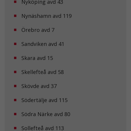
Nyköping avd 43
Nödvändiga
Dessa kakor
går inte att
Nynäshamn avd 119
välja bort. De
behövs för att
hemsidan
Örebro avd 7
över huvud
taget ska
Sandviken avd 41
fungera.
Skara avd 15
Statistik
För att vi ska
Skellefteå avd 58
kunna
förbättra
Skövde avd 37
hemsidans
funktionalitet
och
Södertälje avd 115
uppbyggnad,
baserat på
hur
Södra Närke avd 80
hemsidan
används.
Sollefteå avd 113