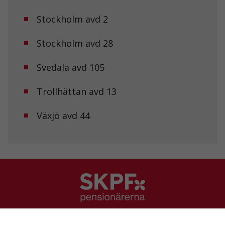
Stockholm avd 2
Upplevelse
För att vår
hemsida ska
Stockholm avd 28
prestera så
bra som
möjligt under
Svedala avd 105
ditt besök.
Om du nekar
Trollhättan avd 13
de här
kakorna
kommer viss
Växjö avd 44
funktionalitet
att försvinna
från
hemsidan.
Marknadsföring
Genom att dela
med dig av dina
intressen och ditt
SKPF Pensionärerna
beteende när du
surfar ökar du