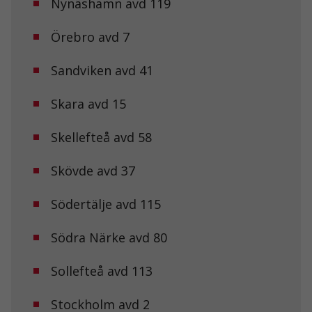
Nynäshamn avd 119
Örebro avd 7
Sandviken avd 41
Skara avd 15
Skellefteå avd 58
Nödvändiga
Dessa kakor
Skövde avd 37
går inte att
välja bort. De
behövs för att
Södertälje avd 115
hemsidan
över huvud
taget ska
Södra Närke avd 80
fungera.
Sollefteå avd 113
Statistik
Stockholm avd 2
För att vi ska