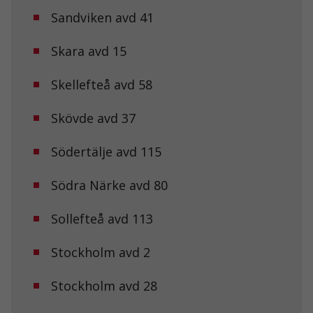
behövs för att
Sandviken avd 41
hemsidan
över huvud
Skara avd 15
taget ska
fungera.
Skellefteå avd 58
Statistik
Skövde avd 37
För att vi ska
kunna
förbättra
Södertälje avd 115
hemsidans
funktionalitet
Södra Närke avd 80
och
uppbyggnad,
baserat på
Sollefteå avd 113
hur
hemsidan
används.
Stockholm avd 2
Stockholm avd 28
Upplevelse
För att vår