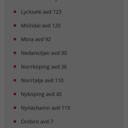
Lycksele avd 123
Mölndal avd 120
Mora avd 92
Nedansiljan avd 90
Norrköping avd 36
Norrtälje avd 110
Nyköping avd 43
Nynäshamn avd 119
Nödvändiga
Dessa kakor
Örebro avd 7
går inte att
välja bort. De