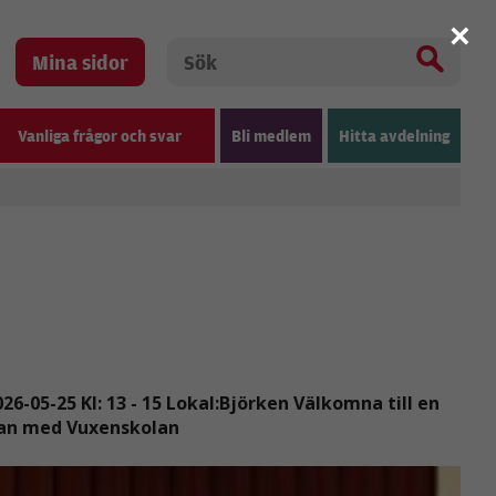
×
Mina sidor
Vanliga frågor och svar
Bli medlem
Hitta avdelning
6-05-25 Kl: 13 - 15 Lokal:Björken Välkomna till en
rkan med Vuxenskolan