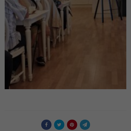
Nödvändiga
Dessa kakor
går inte att
välja bort. De
behövs för att
hemsidan
över huvud
taget ska
fungera.
Statistik