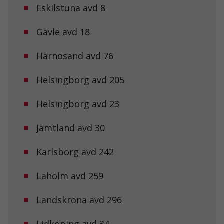
Eskilstuna avd 8
att försvinna
från
hemsidan.
Gävle avd 18
Härnösand avd 76
Marknadsföring
Genom att dela
med dig av dina
Helsingborg avd 205
intressen och ditt
beteende när du
Helsingborg avd 23
surfar ökar du
chansen att få se
personligt
Jämtland avd 30
anpassat innehåll
och erbjudanden.
Karlsborg avd 242
Laholm avd 259
Landskrona avd 296