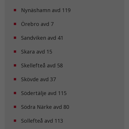
Dessa kakor
Nynäshamn avd 119
går inte att
välja bort. De
behövs för att
Örebro avd 7
hemsidan
över huvud
taget ska
Sandviken avd 41
fungera.
Skara avd 15
Statistik
Skellefteå avd 58
För att vi ska
kunna
förbättra
Skövde avd 37
hemsidans
funktionalitet
och
Södertälje avd 115
uppbyggnad,
baserat på
Södra Närke avd 80
hur
hemsidan
används.
Sollefteå avd 113