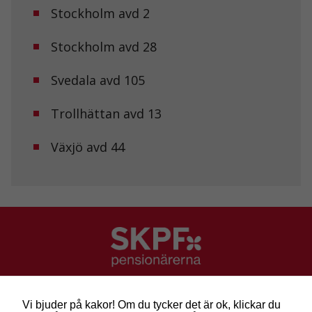
Stockholm avd 2
Upplevelse
För att vår
hemsida ska
Stockholm avd 28
prestera så
bra som
Svedala avd 105
möjligt under
ditt besök.
Om du nekar
Trollhättan avd 13
de här
kakorna
kommer viss
Växjö avd 44
funktionalitet
att försvinna
från
hemsidan.
Marknadsföring
Genom att dela
med dig av dina
intressen och ditt
SKPF Pensionärerna
beteende när du
Besök: Sveavägen 68
surfar ökar du
Vi bjuder på kakor! Om du tycker det är ok, klickar du