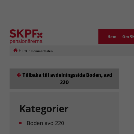
Hem
Om S
Hem
/
Sommarfesten
Tillbaka till avdelningssida Boden, avd
220
Kategorier
Boden avd 220