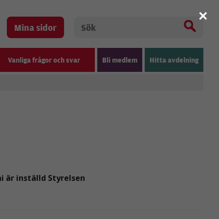
×
Mina sidor
Vanliga frågor och svar
Bli medlem
Hitta avdelning
är inställd Styrelsen