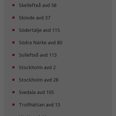
uppbyggnad,
Skellefteå avd 58
baserat på
hur
hemsidan
Skövde avd 37
används.
Södertälje avd 115
Upplevelse
Södra Närke avd 80
För att vår
hemsida ska
prestera så
Sollefteå avd 113
bra som
möjligt under
ditt besök.
Stockholm avd 2
Om du nekar
de här
Stockholm avd 28
kakorna
kommer viss
funktionalitet
Svedala avd 105
att försvinna
från
hemsidan.
Trollhättan avd 13