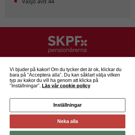
Växjö avd 44
Marknadsföring
Genom att dela
med dig av dina
intressen och ditt
beteende när du
surfar ökar du
chansen att få se
personligt
anpassat innehåll
och erbjudanden.
SKPF Pensionärerna
Besök: Sveavägen 68
Vi bjuder på kakor! Om du tycker det är ok, klickar du
Post: Box 3619, 103 59 Stockholm
bara på "Acceptera alla". Du kan såklart välja vilken
Telefon: 010-222 81 00
typ av kakor du vill ha genom att klicka på
E-post:
info@skpf.se
"Inställningar".
Läs vår cookie policy
SKPF Pensionärerna är en organisation för
Inställningar
pensionärer i alla åldrar. Vi försvarar välfärden och
kräver pensioner som går att leva på –
kom med
oss i dag!
Neka alla