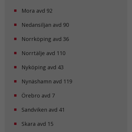
Mora avd 92
Nedansiljan avd 90
Nödvändiga
Norrköping avd 36
Dessa kakor
går inte att
välja bort. De
Norrtälje avd 110
behövs för att
hemsidan
Nyköping avd 43
över huvud
taget ska
fungera.
Nynäshamn avd 119
Örebro avd 7
Statistik
För att vi ska
kunna
Sandviken avd 41
förbättra
hemsidans
Skara avd 15
funktionalitet
och