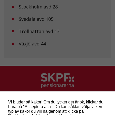
Stockholm avd 28
Svedala avd 105
Trollhättan avd 13
Växjö avd 44
SKPF Pensionärerna
Besök: Sveavägen 68
Vi bjuder på kakor! Om du tycker det är ok, klickar du
Post: Box 3619, 103 59 Stockholm
bara på "Acceptera alla". Du kan såklart välja vilken
Telefon: 010-222 81 00
typ av kakor du vill ha genom att klicka på