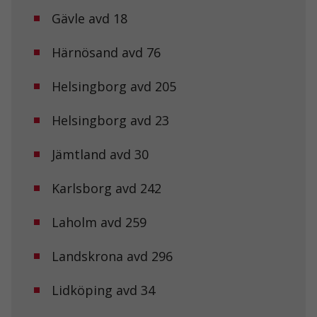
går inte att
Gävle avd 18
välja bort. De
behövs för att
hemsidan
Härnösand avd 76
över huvud
taget ska
Helsingborg avd 205
fungera.
Helsingborg avd 23
Statistik
För att vi ska
Jämtland avd 30
kunna
förbättra
hemsidans
Karlsborg avd 242
funktionalitet
och
Laholm avd 259
uppbyggnad,
baserat på
hur
Landskrona avd 296
hemsidan
används.
Lidköping avd 34