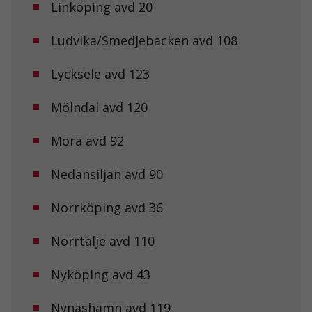
Upplevelse
Linköping avd 20
För att vår
hemsida ska
Ludvika/Smedjebacken avd 108
prestera så
bra som
möjligt under
Lycksele avd 123
ditt besök.
Om du nekar
de här
Mölndal avd 120
kakorna
kommer viss
Mora avd 92
funktionalitet
att försvinna
från
Nedansiljan avd 90
hemsidan.
Norrköping avd 36
Marknadsföring
Norrtälje avd 110
Genom att dela
med dig av dina
intressen och ditt
Nyköping avd 43
beteende när du
surfar ökar du
chansen att få se
Nynäshamn avd 119