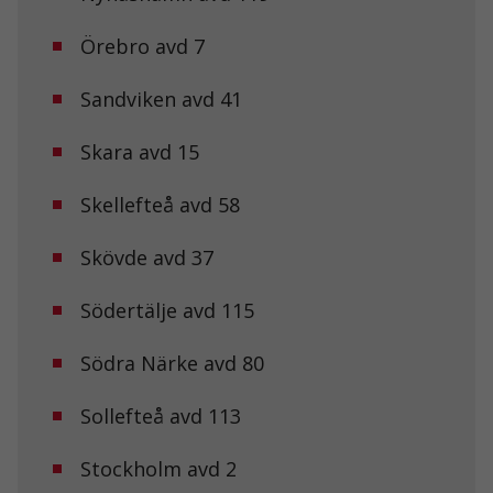
personligt
anpassat innehåll
Örebro avd 7
och erbjudanden.
Sandviken avd 41
Skara avd 15
Skellefteå avd 58
Skövde avd 37
Södertälje avd 115
Södra Närke avd 80
Sollefteå avd 113
Stockholm avd 2