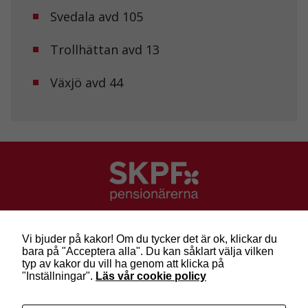
hemsidan.
Svedala avd 105
Trollhättan avd 13
Marknadsföring
Genom att dela
med dig av dina
Växjö avd 44
intressen och ditt
beteende när du
surfar ökar du
chansen att få se
personligt
anpassat innehåll
och erbjudanden.
SKPF Pensionärerna
Besök: Sveavägen 68
Vi bjuder på kakor! Om du tycker det är ok, klickar du
Post: Box 3619, 103 59 Stockholm
bara på "Acceptera alla". Du kan såklart välja vilken
Telefon: 010-222 81 00
typ av kakor du vill ha genom att klicka på
E-post:
info@skpf.se
"Inställningar".
Läs vår cookie policy