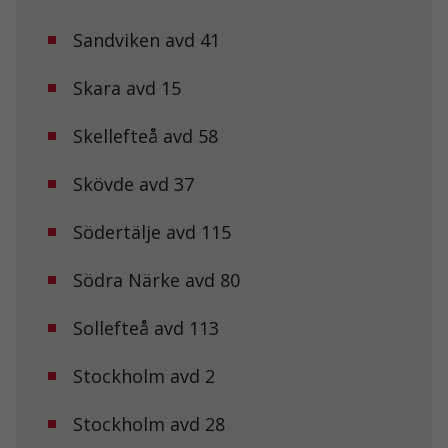
hemsidans
funktionalitet
Sandviken avd 41
och
uppbyggnad,
baserat på
Skara avd 15
hur
hemsidan
Skellefteå avd 58
används.
Skövde avd 37
Upplevelse
För att vår
Södertälje avd 115
hemsida ska
prestera så
Södra Närke avd 80
bra som
möjligt under
ditt besök.
Sollefteå avd 113
Om du nekar
de här
kakorna
Stockholm avd 2
kommer viss
funktionalitet
Stockholm avd 28
att försvinna
från