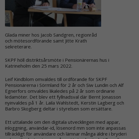
Glada miner hos Jacob Sandgren, regionråd
och mötesordförande samt Jitte Krath
sekreterare.
SKPF höll distriktsårsmöte i Pensionärernas hus i
Katrineholm den 25 mars 2022.
Leif Kindblom omvaldes till ordförande för SKPF
Pensionärerna i Sörmland för 2 år och Siw Lundin och Alf
Egnerfors omvaldes likaledes på 2 år som ordinarie
ledamöter. Det blev ett fyllnadsval där Bernt Jonasson
nyinvaldes på 1 år. Laila Wahlstedt, Kerstin Lagberg och
Barbro Skogberg deltar i styrelsen som ersättare.
Ett uttalande om den digitala utvecklingen med appar,
inloggning, användar-id, lösenord mm som inte anpassas
tillräckligt för användare och lämnar många äldre i bryderi