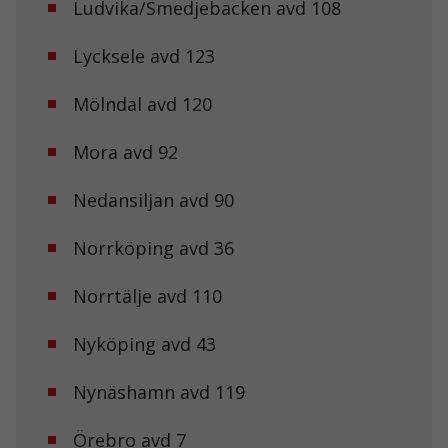
Ludvika/Smedjebacken avd 108
Lycksele avd 123
Mölndal avd 120
Mora avd 92
Nödvändiga
Dessa kakor
Nedansiljan avd 90
går inte att
välja bort. De
Norrköping avd 36
behövs för att
hemsidan
över huvud
Norrtälje avd 110
taget ska
fungera.
Nyköping avd 43
Statistik
Nynäshamn avd 119
För att vi ska
kunna
Örebro avd 7
förbättra