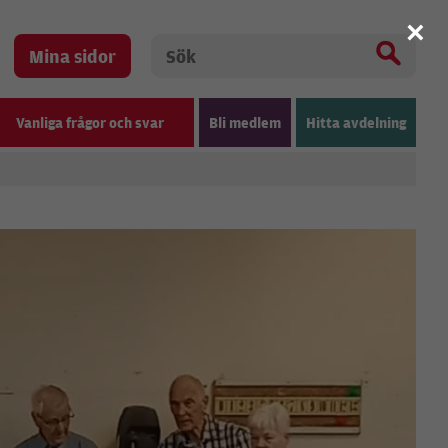
×
Mina sidor
Vanliga frågor och svar
Bli medlem
Hitta avdelning