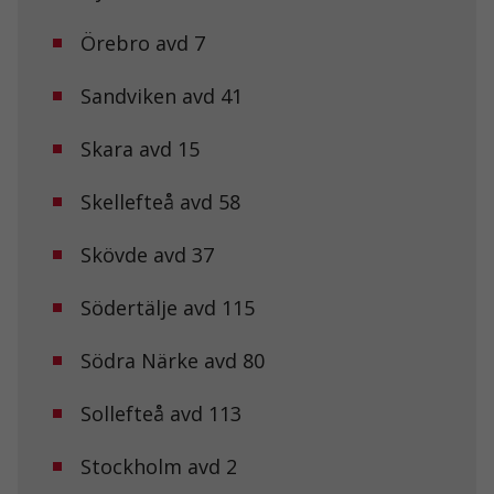
går inte att
välja bort. De
Örebro avd 7
behövs för att
hemsidan
Sandviken avd 41
över huvud
taget ska
fungera.
Skara avd 15
Skellefteå avd 58
Statistik
För att vi ska
kunna
Skövde avd 37
förbättra
hemsidans
Södertälje avd 115
funktionalitet
och
uppbyggnad,
Södra Närke avd 80
baserat på
hur
hemsidan
Sollefteå avd 113
används.
Stockholm avd 2