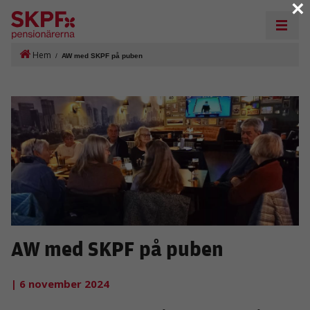
×
Hem
/
AW med SKPF på puben
AW med SKPF på puben
| 6 november 2024