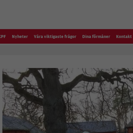
KPF
Nyheter
Våra viktigaste frågor
Dina förmåner
Kontakt