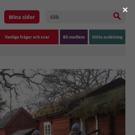
×
Mina sidor
Vanliga frågor och svar
Bli medlem
Hitta avdelning