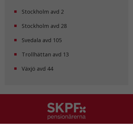
Upplevelse
Stockholm avd 2
För att vår
hemsida ska
Stockholm avd 28
prestera så
bra som
möjligt under
Svedala avd 105
ditt besök.
Om du nekar
Trollhättan avd 13
de här
kakorna
kommer viss
Växjö avd 44
funktionalitet
att försvinna
från
hemsidan.
Marknadsföring
Genom att dela
med dig av dina
intressen och ditt
SKPF Pensionärerna
beteende när du
surfar ökar du