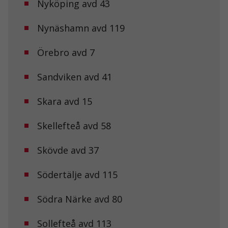
Nyköping avd 43
Nödvändiga
Dessa kakor
går inte att
Nynäshamn avd 119
välja bort. De
behövs för att
hemsidan
Örebro avd 7
över huvud
taget ska
Sandviken avd 41
fungera.
Skara avd 15
Statistik
För att vi ska
Skellefteå avd 58
kunna
förbättra
hemsidans
Skövde avd 37
funktionalitet
och
Södertälje avd 115
uppbyggnad,
baserat på
hur
Södra Närke avd 80
hemsidan
används.
Sollefteå avd 113