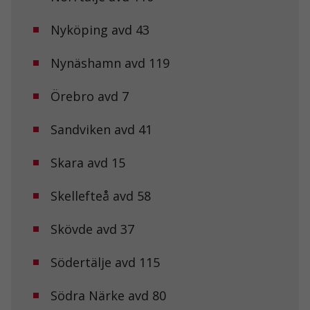
Nödvändiga
Nyköping avd 43
Dessa kakor
går inte att
välja bort. De
Nynäshamn avd 119
behövs för att
hemsidan
över huvud
Örebro avd 7
taget ska
fungera.
Sandviken avd 41
Skara avd 15
Statistik
För att vi ska
kunna
Skellefteå avd 58
förbättra
hemsidans
funktionalitet
Skövde avd 37
och
uppbyggnad,
Södertälje avd 115
baserat på
hur
hemsidan
Södra Närke avd 80
används.