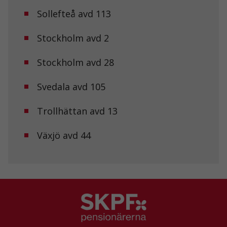
Sollefteå avd 113
Upplevelse
Stockholm avd 2
För att vår
hemsida ska
prestera så
Stockholm avd 28
bra som
möjligt under
ditt besök.
Svedala avd 105
Om du nekar
de här
Trollhättan avd 13
kakorna
kommer viss
funktionalitet
Växjö avd 44
att försvinna
från
hemsidan.
Marknadsföring
Genom att dela
med dig av dina
intressen och ditt
beteende när du